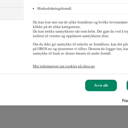
Markedsføringsformål
)
Du kan lese mer om de ulike formålene og hvilke leverandører
klikke på de ulike kategoriene.
Du kan trekke samtykkene når som helst. Det gjør du ved å tr
nederst til venstre og oppdatere samtykkene dine.
 har ansvar for å ivareta eiendommen og eiendommens leietaker på best
Om du ikke gir samtykke til enkelte av formålene, kan det på
nneklima, oppfølging av vaktmestre og leverandører og utbedring etter i
på OBOS.no og tjenestene vi tilbyr. Dersom du logger inn, kan
samtykke til bruk av denne dataen til andre formål.
å alle felles serviceavtaler, strøm- og energiavtaler, offentlige tilsyn o
Mer informasjon om cookies på obos.no
leietagerne til gode. Gjennom energioppfølgingssystemer kontrollerer vi
ersom leietakere har behov for ekstra tjenester. Dette kan for eksempel
Avvis alle
anlegg i bygget. Både eier og brukere av bygget er ansvarlig for at det e