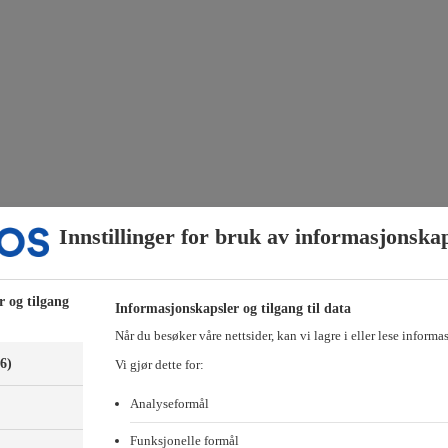
Innstillinger for bruk av informasjonska
bygge fremtidens samfunn. Vi brenner for bærekraftig byutvikling og h
 Eiendom i april 2019. Idéen bak etableringen var å bygge og leie ut b
r og tilgang
Informasjonskapsler og tilgang til data
hvor vi har investert hovedsakelig i kontorer, kjøpesentre, forretnin
Når du besøker våre nettsider, kan vi lagre i eller lese informa
forvaltning av næringseiendom i Oslo-området. Selskapet eier også e
(6)
Vi gjør dette for:
Analyseformål
Funksjonelle formål
n tydelig klima- og miljøsatsing innen egen eiendomsmasse, og jobbe fo