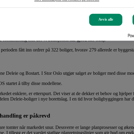
g OBOS har nå 4 091 boliger under bygging. Salgsgraden på boligene und
Avvis alle
et avventendene markedet vi har hatt det siste halvannet året. Det viser 
ror det vil være behov og etterspørsel etter disse boligene når de står fer
 forhåndssalg enn det vi tradisjonelt har gjort, sier Siraj.
perioden fått inn ordrer på 322 boliger, hvorav 279 allerede er byggesta
ne Deleie og Bostart. I Stor Oslo utgjør salget av boliger med disse mod
S startet å tilby disse modellene.
kedet enklere, er etterspurt. Det viser at de dekker et behov og hjelper
len Deleie-boliger i nye borettslag. I en tid hvor boligbyggingen har delv
ehandling er påkrevd
e tomter når markedet snur. Dessverre er lange planprosesser og økende 
e. I tillegg er det varslet statlige planretningslinjer som gir bud om en