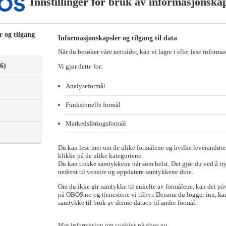
Innstillinger for bruk av informasjonska
r og tilgang
Informasjonskapsler og tilgang til data
Når du besøker våre nettsider, kan vi lagre i eller lese informa
(6)
Vi gjør dette for:
Analyseformål
Funksjonelle formål
Markedsføringsformål
)
Du kan lese mer om de ulike formålene og hvilke leverandører
klikke på de ulike kategoriene.
Du kan trekke samtykkene når som helst. Det gjør du ved å tr
nederst til venstre og oppdatere samtykkene dine.
ste halvår 2024. Sammenlignet med 2023 er det en oppgang på 35 prosent i
Om du ikke gir samtykke til enkelte av formålene, kan det på
på OBOS.no og tjenestene vi tilbyr. Dersom du logger inn, kan
samtykke til bruk av denne dataen til andre formål.
åpet. Utsikter til at rentetoppen er nådd, stabil arbeidsledighet, relativ
ørberg Siraj.
Mer informasjon om cookies på obos.no