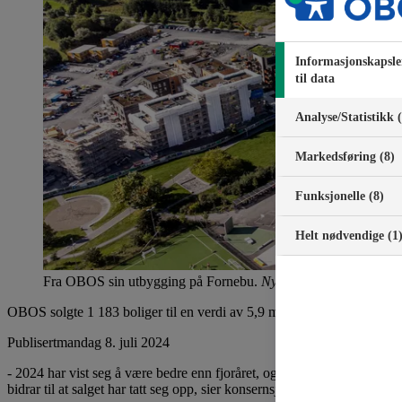
Informasjonskapsle
til data
Analyse/Statistikk 
Markedsføring (8)
Funksjonelle (8)
Helt nødvendige (1
Fra OBOS sin utbygging på Fornebu.
Nyebilder
OBOS solgte 1 183 boliger til en verdi av 5,9 milliarder kroner i før
Publisert
mandag 8. juli 2024
- 2024 har vist seg å være bedre enn fjoråret, og litt sterkere enn vi h
bidrar til at salget har tatt seg opp, sier konsernsjef i OBOS Daniel Kj