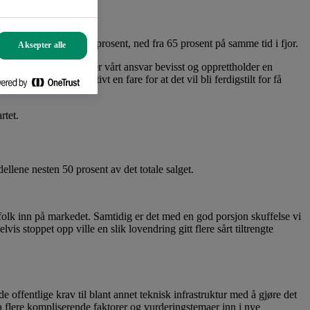
er bygging er på 56 prosent, ned fra 65 prosent på samme tid i fjor.
Aksepter alle
imidlertid også at vi er vårt ansvar bevisst og opprettholder en
dige. Det er definitivt en fare for at det vil bli ferdigstilt for få
rtet.
ellene nesten 50 prosent av det totale salget.
 folk inn på markedet. Samtidig er det med en god porsjon skuffelse vi
is stoppet opp ville en slik lovendring gitt flere sårt tiltrengte
offentlige krav til blant annet teknisk infrastruktur med å gjøre det
da flere kompliserende faktorer og vurderingstemaer inn i nye