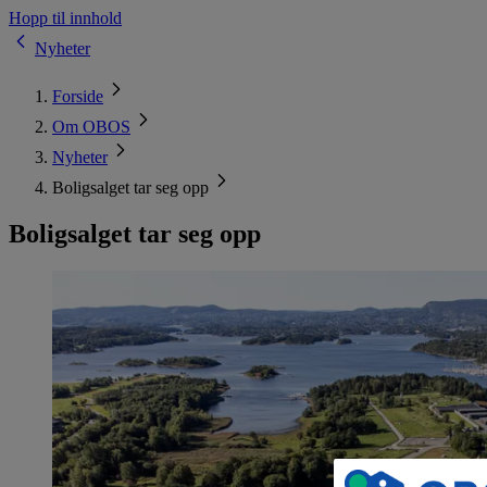
Hopp til innhold
Nyheter
Forside
Om OBOS
Nyheter
Boligsalget tar seg opp
Boligsalget tar seg opp