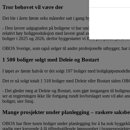
Tror behovet vil være der
Det ble i årets første seks måneder satt i gang bygging 699 boliger o
- Den lavere salgsgraden på boligene vi har under bygging reflekterer d
relativt høy boligproduksjon med lavere grad av forhåndssalg enn før. Vi t
boliger i 2025 og 2026, derfor byggestarter vi flere prosjekter på lavere
OBOS Sverige, som også selger til andre profesjonelle utbygger, har i 
1 500 boliger solgt med Deleie og Bostart
I løpet av første halvår er det solgt 197 boliger med boligkjøpsmodelle
Det er nå solgt totalt 1 518 boliger med Deleie eller Bostart siden OBO
- Det gleder meg at Deleie og Bostart, som gjør inngangen til boligmar
ser at regjerningen ikke får fortgang rundt lovforslaget som vil øke ande
boliger, sier Siraj.
Mange prosjekter under planlegging – raskere saksb
OBOS har flere tusen boliger under planlegging for å ha nok byggeklar
stadig mer krevende å få tilfredsstillende lønnsomhet i byggeprosjekten