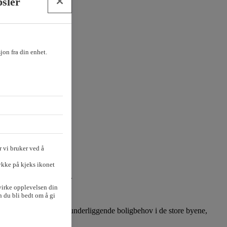
psler
sjon fra din enhet.
 vi bruker ved å
ykke på kjeks ikonet
 antall solgte boliger.
virke opplevelsen din
 du bli bedt om å gi
t gode lønnsoppgjør og et underliggende boligbehov i de store byene,