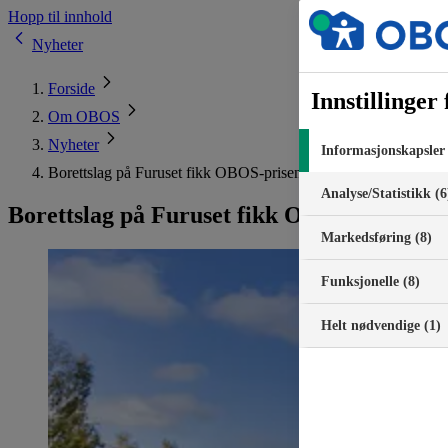
Hopp til innhold
Nyheter
Forside
Innstillinger
Om OBOS
Nyheter
Informasjonskapsler 
Borettslag på Furuset fikk OBOS-prisen
Analyse/Statistikk (6
Borettslag på Furuset fikk OBOS-prisen
Markedsføring (8)
Funksjonelle (8)
Helt nødvendige (1)