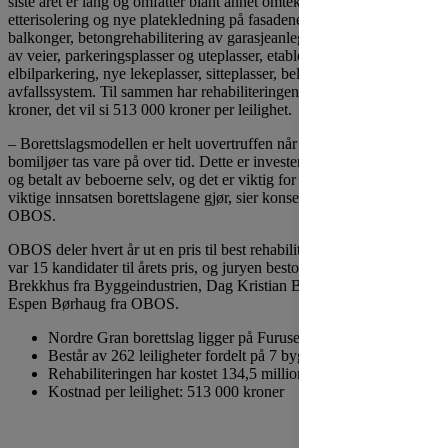
siste året er lang og omfatter blant annet omtekking av tak,
etterisolering og nye platekledning på fasadene, innglassing av
balkonger, betongrehabilitering av garasjeanlegg, totalrehabilitering
av veier, parkeringsplasser og uteplasser, etablering av
elbilparkering, nye lekeplasser, sitteplasser, belysning og
avfallssystem. Til sammen har rehabiliteringen kostet 134,5 millioner
kroner, det vil si 513 000 kroner per leilighet.
– Borettslagsmodellen er helt uovertruffen når det gjelder å sikre at
bomiljøer tas vare på over tid. Dette er investeringer som er bestilt
og betalt av beboerne selv, og det er viktig for oss å premiere denne
viktige innsatsen borettslagene gjør, sier konsernsjef Daniel Siraj i
OBOS.
OBOS deler hvert år ut en pris til best rehabiliterte borettslag. Det
var 15 kandidater til årets pris, og juryen bestod av Kari Pahle, Arve
Brekkhus fra Byggeindustrien, Dag Kristian Bjørnland fra PBE og
Espen Børhaug fra OBOS.
Nordre Gran borettslag ligger på Furuset i Oslo
Består av 262 leiligheter fordelt på 7 bygg
Rehabiliteringen har kostet 134,5 millioner kroner
Kostnad per leilighet: 513 000 kroner