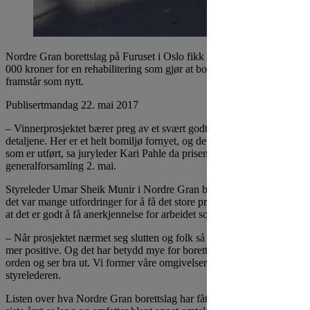
Nordre Gran borettslag på Furuset i Oslo fikk OBOS-prisen på 200
000 kroner for en rehabilitering som gjør at borettslaget nesten
framstår som nytt.
Publisert
mandag 22. mai 2017
– Vinnerprosjektet bærer preg av et svært godt syn for de mange
detaljene. Her er et helt bomiljø fornyet, og det er ikke småtterier
som er utført, sa juryleder Kari Pahle da prisen ble delt ut på OBOS´
generalforsamling 2. mai.
Styreleder Umar Sheik Munir i Nordre Gran borettslag forteller at
det var mange utfordringer for å få det store prosjektet igjennom, og
at det er godt å få anerkjennelse for arbeidet som er gjort.
– Når prosjektet nærmet seg slutten og folk så at det ble bra, ble de
mer positive. Og det har betydd mye for borettslaget at ting er i
orden og ser bra ut. Vi former våre omgivelser og de former oss, sier
styrelederen.
Listen over hva Nordre Gran borettslag har fått utført av arbeider det