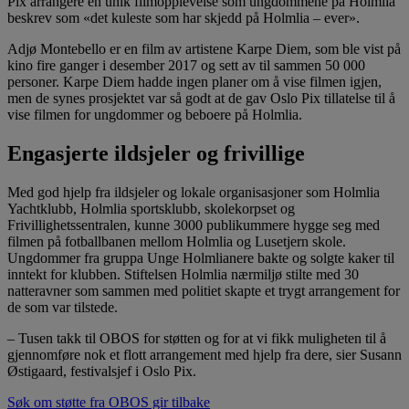
Pix arrangere en unik filmopplevelse som ungdommene på Holmlia
beskrev som «det kuleste som har skjedd på Holmlia – ever».
Adjø Montebello er en film av artistene Karpe Diem, som ble vist på
kino fire ganger i desember 2017 og sett av til sammen 50 000
personer. Karpe Diem hadde ingen planer om å vise filmen igjen,
men de synes prosjektet var så godt at de gav Oslo Pix tillatelse til å
vise filmen for ungdommer og beboere på Holmlia.
Engasjerte ildsjeler og frivillige
Med god hjelp fra ildsjeler og lokale organisasjoner som Holmlia
Yachtklubb, Holmlia sportsklubb, skolekorpset og
Frivillighetssentralen, kunne 3000 publikummere hygge seg med
filmen på fotballbanen mellom Holmlia og Lusetjern skole.
Ungdommer fra gruppa Unge Holmlianere bakte og solgte kaker til
inntekt for klubben. Stiftelsen Holmlia nærmiljø stilte med 30
natteravner som sammen med politiet skapte et trygt arrangement for
de som var tilstede.
– Tusen takk til OBOS for støtten og for at vi fikk muligheten til å
gjennomføre nok et flott arrangement med hjelp fra dere, sier Susann
Østigaard, festivalsjef i Oslo Pix.
Søk om støtte fra OBOS gir tilbake