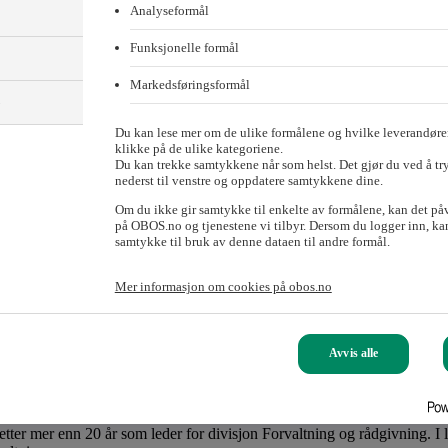
Analyseformål
Funksjonelle formål
Markedsføringsformål
)
Du kan lese mer om de ulike formålene og hvilke leverandører
klikke på de ulike kategoriene.
Du kan trekke samtykkene når som helst. Det gjør du ved å tr
nederst til venstre og oppdatere samtykkene dine.
Om du ikke gir samtykke til enkelte av formålene, kan det på
på OBOS.no og tjenestene vi tilbyr. Dersom du logger inn, kan
samtykke til bruk av denne dataen til andre formål.
Mer informasjon om cookies på obos.no
 rådgivning i OBOS
Sandlie overtar som konserndirektør for divisjon Forvaltning og rådg
Avvis alle
er mer enn 20 år som leder for divisjon Forvaltning og rådgivning. I l