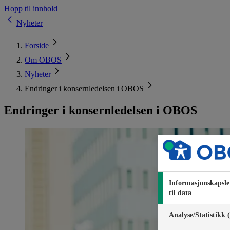
Hopp til innhold
Nyheter
Forside
Om OBOS
Nyheter
Endringer i konsernledelsen i OBOS
Endringer i konsernledelsen i OBOS
Informasjonskapsle
til data
Analyse/Statistikk 