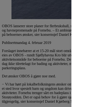
OBOS lanserer store planer for flerbrukshall, sjøbad, flytende sauna
og havnepromenade på Fornebu. – Et ambisiøst prosjekt som svarer
på beboernes ønsker, sier konsernsjef Daniel Kjørberg Siraj.
Publisert
mandag 4. februar 2019
Forslaget innebærer at et 15-20 mål stort område i Rolfsbukta – som
eies av OBOS - rundt Sjøflyhavna Kro blir utviklet som
aktivitetsområde for beboerne på Fornebu. Den attraktive tomten er i
dag ikke tilrettelagt for bading og aktiviteter, men brukes som
parkeringsplass.
Det ønsker OBOS å gjøre noe med.
− Vi har hørt på lokalbefolkningens ønsker om flere aktivitetstilbud,
et sted hvor spesielt barn og ungdom kan drive med uorganiserte
aktiviteter. Fornebu trenger sårt en badeplass i tillegg til
Storøyodden. Det er også behov for å gjøre sjøfronten mer
tilgjengelig, sier konsernsjef Daniel Kjørberg Siraj i OBOS.