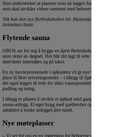
Han understreker at planene som nå legges fram foreløpig er forslag
som skal utvikles videre sammen med beboerne og lokalpolitikerne.
Slik kan den nye flerbrukshallen bli. Illustrasjoner: Lund Hagem
Arkitekter/Atsite
Flytende sauna
OBOS ser for seg å bygge en åpen flerbrukshall som kan brukes
store deler av døgnet. Her blir det lagt til rette for uorganiserte
aktiviteter innendørs og på taket.
En ny havnepromenade i sjøkanten vil gi nye bademuligheter og
plass til flere serveringssteder – i tillegg til Sjøflyhavna Kro. Her kan
det også legges til rette for ulike vannsportaktiviteter som kajakk-
padling og roing.
I tillegg er planen å utvikle et sjøbad med gangbru ut til et flytende
sauna-anlegg. Et eget bygg med garderober og dusjer vil gjøre det
attraktivt å bruke anlegget året rundt.
Nye møteplasser
– Vi ser for oss en ny møteplass for beboerne på en av de flotteste