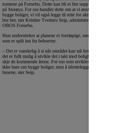
tomtene på Fornebu. Dette kan bli et fint supplement til badeplassen
på Storøya. For oss handler dette om at vi ønsker å gjøre mer enn å
bygge boliger, vi vil også legge til rette for aktiviteter for alle som
bor her, sier Kristine Tveitnes Seip, administrerende direktør for
OBOS Fornebu.
Hun understreker at planene er foreløpige, men i tråd med ønsker
som er spilt inn fra beboerne.
– Det er vanskelig å si når området kan stå ferdig, men vi tenker at
det er fullt mulig å utvikle det i takt med boligbyggingen som skal
skje de kommende årene. For oss som utvikler Fornebu handler det
ikke bare om bygge boliger, men å tilrettelegge for livet mellom
husene, sier Seip.