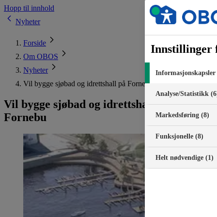
Hopp til innhold
Nyheter
Forside
Innstillinger
Om OBOS
Nyheter
Informasjonskapsler 
Vil bygge sjøbad og idrettshall på Fornebu
Analyse/Statistikk (6
Vil bygge sjøbad og idrettshall på
Fornebu
Markedsføring (8)
Funksjonelle (8)
Helt nødvendige (1)