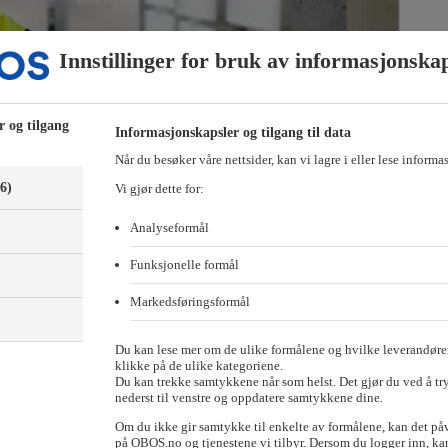
Innstillinger for bruk av informasjonska
r og tilgang
Informasjonskapsler og tilgang til data
Når du besøker våre nettsider, kan vi lagre i eller lese informa
(6)
Vi gjør dette for:
Analyseformål
Funksjonelle formål
Markedsføringsformål
ve året og vi ser nå et marked som fungerer bedre. Resultatmessig er det 
)
Du kan lese mer om de ulike formålene og hvilke leverandører
 kroner, ned fra 1 218 millioner kroner i samme periode i fjor. Resultat 
klikke på de ulike kategoriene.
Du kan trekke samtykkene når som helst. Det gjør du ved å tr
nederst til venstre og oppdatere samtykkene dine.
Om du ikke gir samtykke til enkelte av formålene, kan det på
på OBOS.no og tjenestene vi tilbyr. Dersom du logger inn, kan