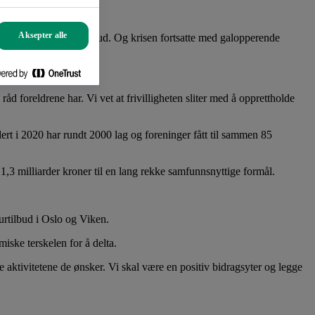
Aksepter alle
r og måtte kutte i tilbud. Og krisen fortsatte med galopperende
åd foreldrene har. Vi vet at frivilligheten sliter med å opprettholde
ert i 2020 har rundt 2000 lag og foreninger fått til sammen 85
 1,3 milliarder kroner til en lang rekke samfunnsnyttige formål.
urtilbud i Oslo og Viken.
iske terskelen for å delta.
de aktivitetene de ønsker. Vi skal være en positiv bidragsyter og legge