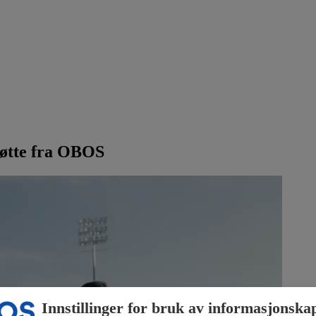
støtte fra OBOS
Innstillinger for bruk av informasjonska