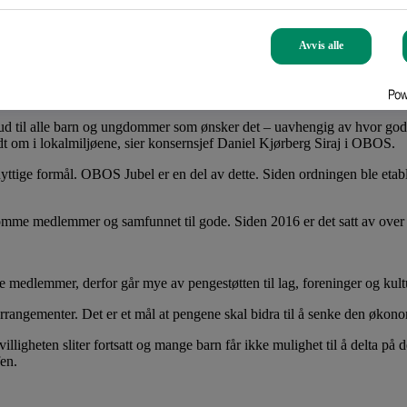
ommer i Oslo – hvor OBOS har flest medlemmer.
Avvis alle
ardt rammet av koronapandemien. Mange lag og foreninger mistet inntekte
reldre med å finne penger til å sende barna sine på aktiviteter.
tilbud til alle barn og ungdommer som ønsker det – uavhengig av hvor god r
r rundt om i lokalmiljøene, sier konsernsjef Daniel Kjørberg Siraj i OBOS.
yttige formål. OBOS Jubel er en del av dette. Siden ordningen ble etabl
al komme medlemmer og samfunnet til gode. Siden 2016 er det satt av over
e medlemmer, derfor går mye av pengestøtten til lag, foreninger og kult
arrangementer. Det er et mål at pengene skal bidra til å senke den økonom
lligheten sliter fortsatt og mange barn får ikke mulighet til å delta på 
en.