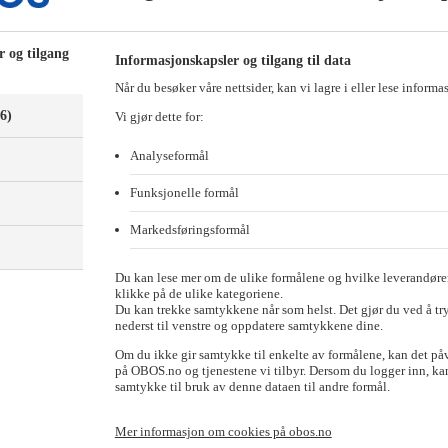
r og tilgang
Informasjonskapsler og tilgang til data
Når du besøker våre nettsider, kan vi lagre i eller lese informa
(6)
Vi gjør dette for:
Analyseformål
Funksjonelle formål
Markedsføringsformål
)
Du kan lese mer om de ulike formålene og hvilke leverandører
klikke på de ulike kategoriene.
Du kan trekke samtykkene når som helst. Det gjør du ved å tr
funnsnyttige formål, blant annet til tiltak for barn og ungdommer. Fo
nederst til venstre og oppdatere samtykkene dine.
te fra OBOS Jubel. Siden 2016 har OBOS avsatt over 1,3 milliarder kroner
Om du ikke gir samtykke til enkelte av formålene, kan det på
på OBOS.no og tjenestene vi tilbyr. Dersom du logger inn, kan
samtykke til bruk av denne dataen til andre formål.
t, skal bidra til å styrke fritidstilbudet til rundt 300 000 ungdommer. 
Mer informasjon om cookies på obos.no
ner.