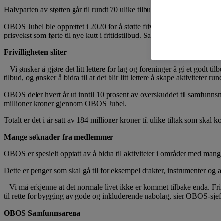
Halvparten av støtten går til rundt 70 ulike tilbud til barn og ungd
OBOS Jubel ble opprettet i 2020 for å støtte frivilligheten som ble h
prisvekst som førte til nye kutt i fritidstilbud. Samtidig sliter mange fo
Frivilligheten sliter
– Vi ønsker å gjøre det litt lettere for lag og foreninger å gi et godt 
tilbud, og ønsker å bidra til at det blir litt lettere å skape aktivitete
OBOS deler hvert år ut inntil 10 prosent av overskuddet til samfunnsn
millioner kroner gjennom OBOS Jubel.
Totalt er det i år satt av 184 millioner kroner til ulike tiltak som sk
Mange søknader fra medlemmer
OBOS er spesielt opptatt av å bidra til aktiviteter i områder med mang
Dette er penger som skal gå til for eksempel drakter, instrumenter og 
– Vi må erkjenne at det normale livet ikke er kommet tilbake enda. Frivi
til rette for bygging av gode og inkluderende nabolag, sier OBOS-sjef
OBOS Samfunnsarena