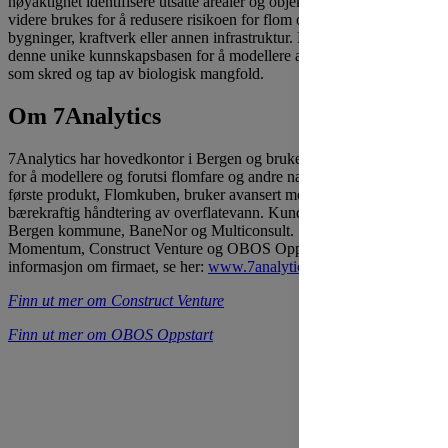
nøyaktighet identifisere utsatte arealer og objekter. Dataene kan
videre brukes for å redusere risikoen for flom og ødeleggelser i
bygninger, kraftverk eller annen infrastruktur. Neste steg er å bruke
denne unike kunnskapsbasen for å modellere andre naturrisikoer
som skred og tap av biologisk mangfold.
Om 7Analytics
7Analytics har hovedkontor i Bergen og bruker AI og maskinlæring
for å modellere og forutsi flomfare og andre naturfarer. Selskapets
første produkt, Flomkuben, bruker avansert modellering og AI for
bærekraftig håndtering av overflatevann. Kundene er blant annet
Bergen kommune, BaneNor og Multiconsult. Selskapet er støttet av
Momentum, Construct Venture og OBOS Oppstart. For mer
informasjon om firmaet, se her:
www.7analytics.no
.
Finn ut mer om Construct Venture
Finn ut mer om OBOS Oppstart