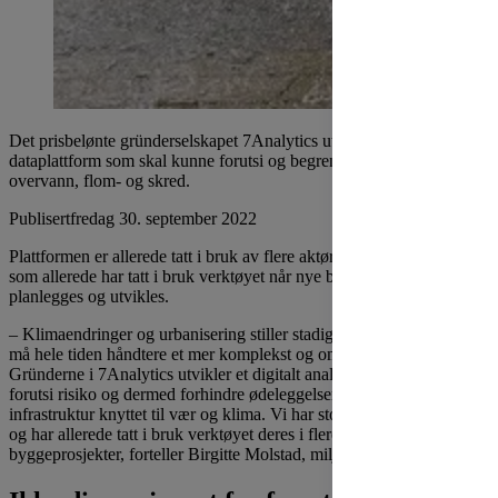
Det prisbelønte gründerselskapet 7Analytics utvikler en unik
dataplattform som skal kunne forutsi og begrense konsekvensene av
overvann, flom- og skred.
Publisert
fredag 30. september 2022
Plattformen er allerede tatt i bruk av flere aktører, deriblant OBOS,
som allerede har tatt i bruk verktøyet når nye boligområder
planlegges og utvikles.
– Klimaendringer og urbanisering stiller stadig nye krav til oss, og vi
må hele tiden håndtere et mer komplekst og omfattende risikobilde.
Gründerne i 7Analytics utvikler et digitalt analyseverktøy som kan
forutsi risiko og dermed forhindre ødeleggelser på eiendom og
infrastruktur knyttet til vær og klima. Vi har stor tro på 7Analytics
og har allerede tatt i bruk verktøyet deres i flere av våre
byggeprosjekter, forteller Birgitte Molstad, miljødirektør i OBOS.