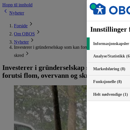
Hopp til innhold
Nyheter
Forside
Innstillinger
Om OBOS
Nyheter
Informasjonskapsler 
Investerer i gründerselskap som kan forutsi flom, overvann og
skred
Analyse/Statistikk (6
Investerer i gründerselskap som kan
Markedsføring (8)
forutsi flom, overvann og skred
Funksjonelle (8)
Helt nødvendige (1)