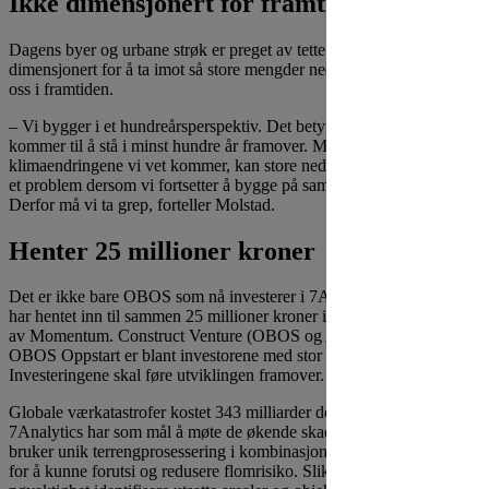
Ikke dimensjonert for framtidens nedbør
Dagens byer og urbane strøk er preget av tette overflater som ikke er
dimensjonert for å ta imot så store mengder nedbør som vi kan vente
oss i framtiden.
– Vi bygger i et hundreårsperspektiv. Det betyr at det vi bygger i dag
kommer til å stå i minst hundre år framover. Med de
klimaendringene vi vet kommer, kan store nedbørsmengder fort bli
et problem dersom vi fortsetter å bygge på samme måte som før.
Derfor må vi ta grep, forteller Molstad.
Henter 25 millioner kroner
Det er ikke bare OBOS som nå investerer i 7Analytics. Selskapet
har hentet inn til sammen 25 millioner kroner i en seed-runde ledet
av Momentum. Construct Venture (OBOS og AF Gruppen) og
OBOS Oppstart er blant investorene med stor tro på gründerne.
Investeringene skal føre utviklingen framover.
Globale værkatastrofer kostet 343 milliarder dollar i 2021.
7Analytics har som mål å møte de økende skadekostnadene, og
bruker unik terrengprosessering i kombinasjon med ulike datakilder
for å kunne forutsi og redusere flomrisiko. Slik kan de med stor