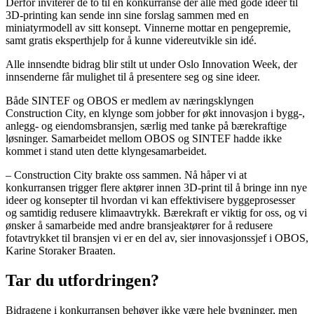
Derfor inviterer de to til en konkurranse der alle med gode ideer til
3D-printing kan sende inn sine forslag sammen med en
miniatyrmodell av sitt konsept. Vinnerne mottar en pengepremie,
samt gratis eksperthjelp for å kunne videreutvikle sin idé.
Alle innsendte bidrag blir stilt ut under Oslo Innovation Week, der
innsenderne får mulighet til å presentere seg og sine ideer.
Både SINTEF og OBOS er medlem av næringsklyngen
Construction City, en klynge som jobber for økt innovasjon i bygg-,
anlegg- og eiendomsbransjen, særlig med tanke på bærekraftige
løsninger. Samarbeidet mellom OBOS og SINTEF hadde ikke
kommet i stand uten dette klyngesamarbeidet.
– Construction City brakte oss sammen. Nå håper vi at
konkurransen trigger flere aktører innen 3D-print til å bringe inn nye
ideer og konsepter til hvordan vi kan effektivisere byggeprosesser
og samtidig redusere klimaavtrykk. Bærekraft er viktig for oss, og vi
ønsker å samarbeide med andre bransjeaktører for å redusere
fotavtrykket til bransjen vi er en del av, sier innovasjonssjef i OBOS,
Karine Storaker Braaten.
Tar du utfordringen?
Bidragene i konkurransen behøver ikke være hele bygninger, men