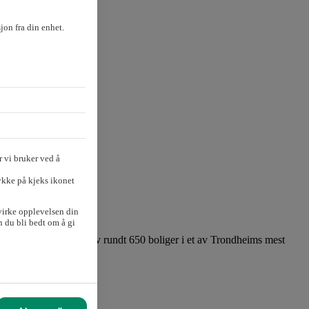
sjon fra din enhet.
 vi bruker ved å
ykke på kjeks ikonet
virke opplevelsen din
 du bli bedt om å gi
pner for bygging av rundt 650 boliger i et av Trondheims mest
tleder.