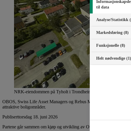
Informasjonskapsle
til data
Analyse/Statistikk 
Markedsføring (8)
Funksjonelle (8)
Helt nødvendige (1
NRK-eiendommen på Tyholt i Trondheim er på 41 mål og har et 
OBOS, Swiss Life Asset Managers og Rebus Midt-Norge AS har inngå
attraktive boligområder.
Publisert
torsdag 18. juni 2026
Partene går sammen om kjøp og utvikling av Otto Nielsens veg 2, so