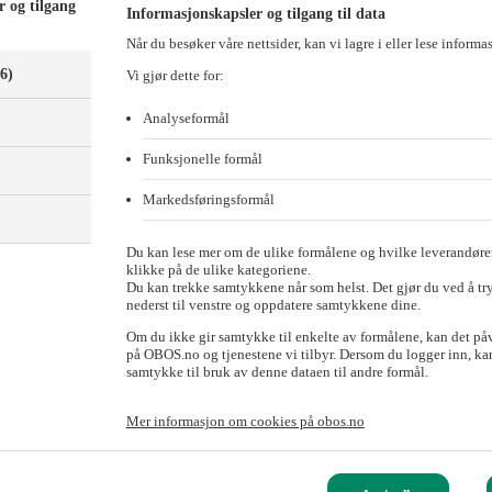
r og tilgang
Informasjonskapsler og tilgang til data
Når du besøker våre nettsider, kan vi lagre i eller lese informa
(6)
Vi gjør dette for:
Analyseformål
Funksjonelle formål
Markedsføringsformål
)
Du kan lese mer om de ulike formålene og hvilke leverandører
klikke på de ulike kategoriene.
Du kan trekke samtykkene når som helst. Det gjør du ved å tr
nederst til venstre og oppdatere samtykkene dine.
Om du ikke gir samtykke til enkelte av formålene, kan det på
potensial på rundt 650 boliger.
på OBOS.no og tjenestene vi tilbyr. Dersom du logger inn, kan
samtykke til bruk av denne dataen til andre formål.
tt avtale om kjøp av NRK-eiendommen på Tyholt i Trondheim. Kjøpet å
Mer informasjon om cookies på obos.no
m i dag huser NRKs regionskontor. OBOS skal være utvikler og prosjek