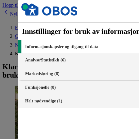
Hopp til innhold
Nyheter
Forside
Innstillinger for bruk av informasjo
Om OBOS
Nyheter
Informasjonskapsler og tilgang til data
Klarsignal for boligbygging på Oksenøya bruk
Analyse/Statistikk (6)
Klarsignal for boligbygging på Oksenøya
bruk
Markedsføring (8)
Funksjonelle (8)
Helt nødvendige (1)