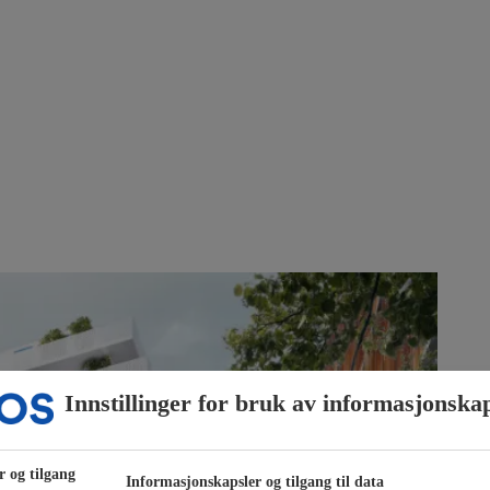
Innstillinger for bruk av informasjonska
r og tilgang
Informasjonskapsler og tilgang til data