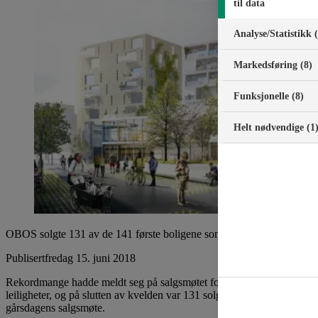
til data
Analyse/Statistikk 
Markedsføring (8)
Funksjonelle (8)
Helt nødvendige (1
OBOS solgte 131 av de 141 første boligene som ble lagt ut for salg på
Publisert
fredag 15. juni 2018
Rekordmange hadde meldt seg på salgsmøtet for de første boligene i Ul
leiligheter, og på slutten av kvelden var 131 solgt. De resterende 1
gårsdagens salgsmøte.