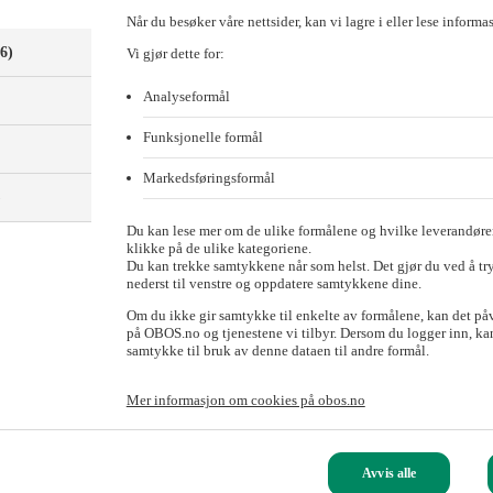
Når du besøker våre nettsider, kan vi lagre i eller lese informa
(6)
Vi gjør dette for:
Analyseformål
Funksjonelle formål
Markedsføringsformål
)
Du kan lese mer om de ulike formålene og hvilke leverandører
klikke på de ulike kategoriene.
Du kan trekke samtykkene når som helst. Det gjør du ved å tr
nederst til venstre og oppdatere samtykkene dine.
Om du ikke gir samtykke til enkelte av formålene, kan det på
på OBOS.no og tjenestene vi tilbyr. Dersom du logger inn, kan
samtykke til bruk av denne dataen til andre formål.
 Ulven i går kveld.
Mer informasjon om cookies på obos.no
venparken borettslag som fant sted i går ettermiddag. Stemningen var t
0 leilighetene regner OBOS med vil få kjøpere blant de drøyt 200 medle
Avvis alle