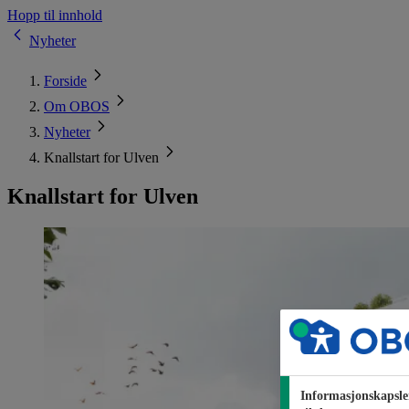
Hopp til innhold
Nyheter
Forside
Om OBOS
Nyheter
Knallstart for Ulven
Knallstart for Ulven
Informasjonskapsle