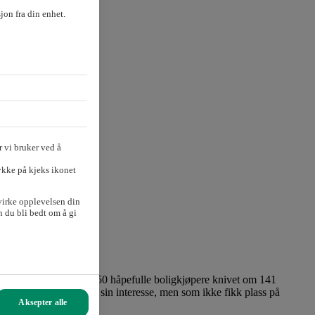
sjon fra din enhet.
 vi bruker ved å
ykke på kjeks ikonet
virke opplevelsen din
 du bli bedt om å gi
il å ta og føle på da 250 håpefulle boligkjøpere knivet om 141
mmene som hadde meldt sin interesse, men som ikke fikk plass på
Aksepter alle