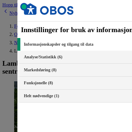
Hopp til innhold
Nyheter
Forside
Innstillinger for bruk av informasjo
Om OBOS
Nyheter
Informasjonskapsler og tilgang til data
Lambertseter klart best blant OBOS-sentrene
Analyse/Statistikk (6)
Lambertseter klart best blant OBOS-
sentrene
Markedsføring (8)
Funksjonelle (8)
Helt nødvendige (1)