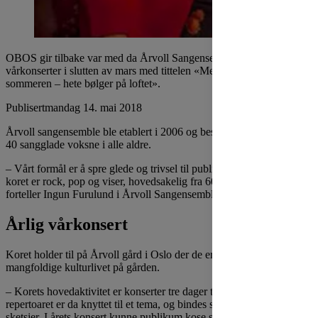
OBOS gir tilbake var med da Årvoll Sangensemble avholdt tre
vårkonserter i slutten av mars med tittelen «Mens vi venter på
sommeren – hete bølger på loftet».
Publisert
mandag 14. mai 2018
Årvoll sangensemble ble etablert i 2006 og består i dag av omtrent
40 sangglade voksne i alle aldre.
– Vårt formål er å spre glede og trivsel til publikum. Repertoaret til
koret er rock, pop og viser, hovedsakelig fra 60-, 70- og 80-tallet,
forteller Ingun Furulund i Årvoll Sangensemble.
Årlig vårkonsert
Koret holder til på Årvoll gård i Oslo der de er blitt en del av det
mangfoldige kulturlivet på gården.
– Korets hovedaktivitet er konserter tre dager til ende hver vår,
repertoaret er da knyttet til et tema, og bindes sammen med små
sketsjer. I årets konsert kunne publikum kose seg med Dancing in