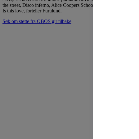
the street, Disco inferno, Alice Coopers Schools out og Bob Marleys
Is this love, forteller Furulund.
Søk om støtte fra OBOS gir tilbake