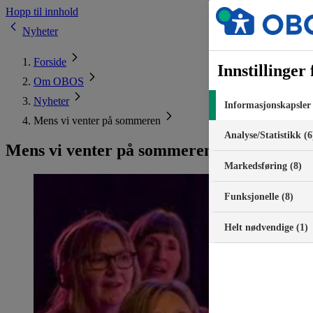
Hopp til innhold
Nyheter
Forside
Innstillinger
Om OBOS
Nyheter
Informasjonskapsler 
Mens vi venter på sommeren
Analyse/Statistikk (6
Mens vi venter på sommeren
Markedsføring (8)
Funksjonelle (8)
Helt nødvendige (1)