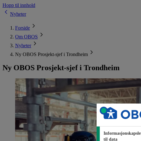
Hopp til innhold
Nyheter
Forside
Om OBOS
Nyheter
Ny OBOS Prosjekt-sjef i Trondheim
Ny OBOS Prosjekt-sjef i Trondheim
Informasjonskapsle
til data