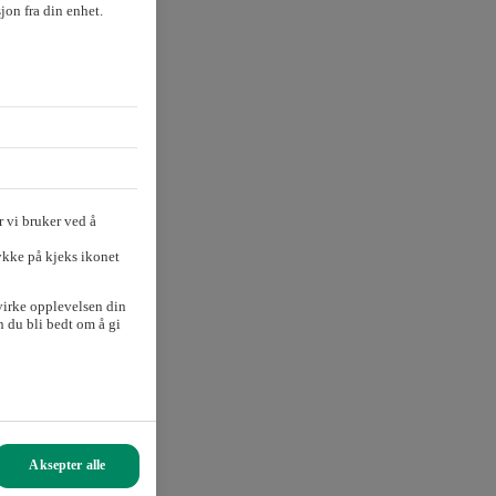
sjon fra din enhet.
 vi bruker ved å
ykke på kjeks ikonet
virke opplevelsen din
 du bli bedt om å gi
s Fossback.
Aksepter alle