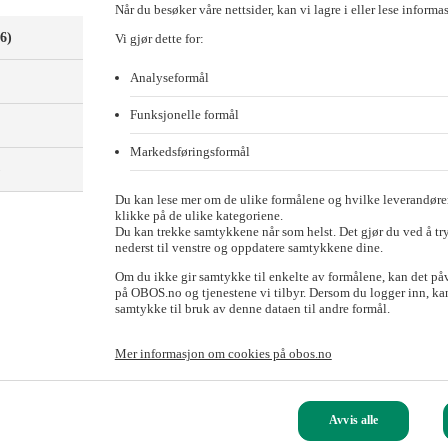
Når du besøker våre nettsider, kan vi lagre i eller lese informa
(6)
Vi gjør dette for:
Analyseformål
Funksjonelle formål
Markedsføringsformål
)
Du kan lese mer om de ulike formålene og hvilke leverandører
klikke på de ulike kategoriene.
Du kan trekke samtykkene når som helst. Det gjør du ved å tr
nederst til venstre og oppdatere samtykkene dine.
Om du ikke gir samtykke til enkelte av formålene, kan det på
på OBOS.no og tjenestene vi tilbyr. Dersom du logger inn, kan
samtykke til bruk av denne dataen til andre formål.
.
Mer informasjon om cookies på obos.no
i markedet og bygge et lag som leverer på OBOS sine verdier, sier Mariu
Avvis alle