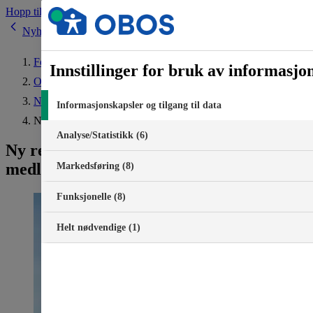
Hopp til innhold
Nyheter
Forside
Innstillinger for bruk av informasjo
Om OBOS
Nyheter
Informasjonskapsler og tilgang til data
Ny rekord: OBOS har nådd 500 000 medlemmer
Analyse/Statistikk (6)
Ny rekord: OBOS har nådd 500 000
medlemmer
Markedsføring (8)
Funksjonelle (8)
Helt nødvendige (1)