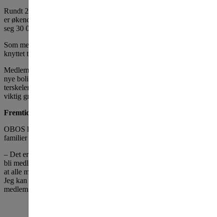
Rundt 220 000 av medlemmene bor i Oslo-området, men interessen
er økende også rundt om i landet. Bare i bergensområdet nærmer det
seg 30 000 medlemmer etter rundt seks prosent vekst i år.
Som medlem har du i dag rundt 80 faste rabattavtaler og fordeler
knyttet til bolig, kultur, fritid og tjenester i OBOS-banken.
Medlemskap i OBOS gir også forkjøpsrett til over 90 000 brukte og
nye boliger. Det er utviklet flere nye boligkjøpsmodeller som senker
terskelen til boligmarkedet. For mange – spesielt unge - er dette en
viktig grunn til å bli medlem.
Fremtidens medlemsprogram
OBOS har de siste årene jobbet spesielt med å nå flere unge og
familier i etableringsfasen.
– Det er ikke enkelt å komme seg inn på boligmarkedet, men ved å
bli medlem tidlig kan vi bidra til at det blir litt lettere. Vi er opptatt av
at alle medlemmer– uansett alder - skal oppleve at de får noe tilbake.
Jeg kan love at det i 2021 vil komme enda flere nye
medlemsfordeler både i Norge og Sverige, sier Ovrum.