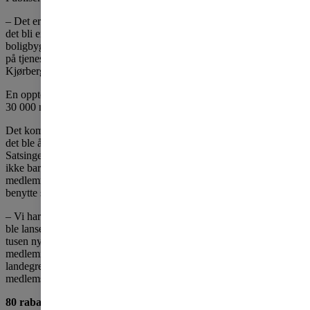
– Det er gledelig at så mange ser verdien av å være medlem. Nå skal
det bli enda mer lønnsomt. Vi skal de nærmeste årene doble
boligbyggingen og samtidig gi medlemmene enda flere gode tilbud
på tjenester og ting de trenger i hverdagen, sier konsernsjef Daniel
Kjørberg Siraj i OBOS.
En opptelling 28. desember viser at det i år er kommet til nesten
30 000 nye medlemmer, en økning på rundt sju prosent fra 2019.
Det kom til spesielt mange mot slutten av året i forbindelse med at
det ble åpnet for at også svensker kan bli medlemmer i OBOS.
Satsingen på boligbygging og fordelsprogram i vårt naboland har
ikke bare gitt mange medlemmer i Sverige, men gjør også at norske
medlemmer får enda flere rabattordninger og andre fordeler de kan
benytte seg av.
– Vi har hatt en formidabel start på medlemssatsingen i Sverige som
ble lansert mot slutten av året. Vi fikk allerede de første ukene flere
tusen nye medlemmer. Nå er en viktig fordel for alle våre
medlemmer at de kan benytte seg av medlemskapet på tvers av
landegrensene, sier Clarisse Aase Ovrum, direktør for
medlemsvirksomhet i OBOS.
80 rabattavtaler