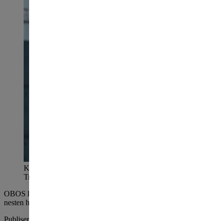
Konsernsjef Daniel Kjørberg Siraj i OBOS. Foto:
Trygve Indrelid
OBOS har rundet en halv million medlemmer. Rekorden betyr at
nesten hver tiende nordmann er med i Norges største boligbyggelag.
Publisert
mandag 28. desember 2020