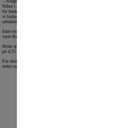
– Norges Banks renteøkning, og en kraftig oppgang i 3 måneders
Nibor i forkant av rentemøtet, har bidratt til høyere innlånskostnader
for bankene. Det gjør det nødvendig å justere rentene, samtidig som
vi fortsatt tilbyr konkurransedyktige betingelser til kundene våre, sier
administrerende direktør Tore Weldingh i OBOS-banken.
Etter rentejusteringen vil beste pris på boliglån i OBOS-banken
være Rammelån 50 %, med en rente på 4,96 prosent.
Beste sparerente blir på konto Sparekonto Langsiktig med en rente
på 4,55 prosent.
For eksisterende kunder trer renteendringen i kraft 13. juli. Rentene
settes også opp for borettslag og sameier.