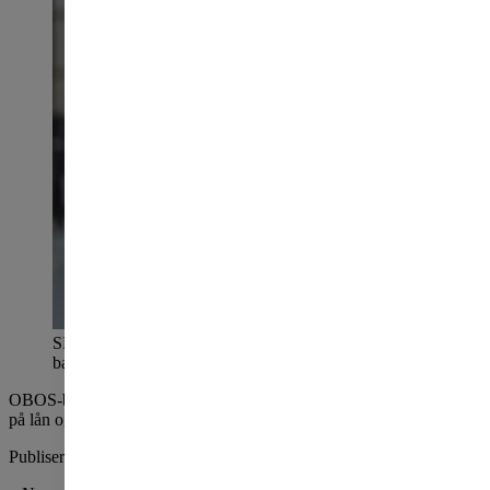
SETTER OPP RENTEN: Tore Weldingh i OBOS-
banken.
FOTO: HAMPUS LUNDGREN
OBOS-banken følger utviklingen i markedet og setter opp rentene
på lån og innskudd med inntil 0,25 prosentpoeng.
Publisert
mandag 11. mai 2026