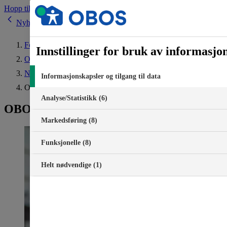
Hopp til innhold
Nyheter
Forside
Innstillinger for bruk av informasjo
Om OBOS
Nyheter
Informasjonskapsler og tilgang til data
OBOS-banken setter opp renten
Analyse/Statistikk (6)
OBOS-banken setter opp renten
Markedsføring (8)
Funksjonelle (8)
Helt nødvendige (1)