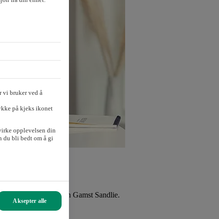
 vi bruker ved å
ykke på kjeks ikonet
virke opplevelsen din
 du bli bedt om å gi
trerende direktør Øistein Gamst Sandlie.
Aksepter alle