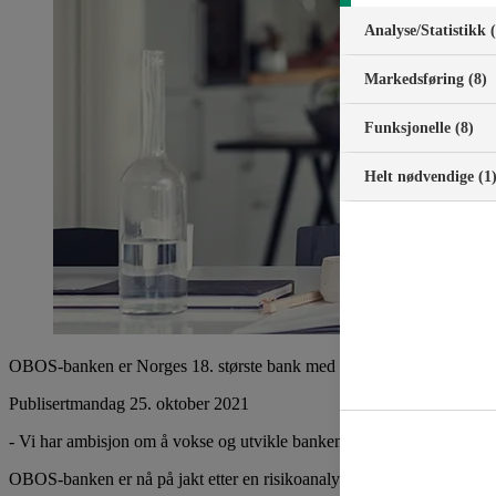
Analyse/Statistikk 
Markedsføring (8)
Funksjonelle (8)
Helt nødvendige (1
OBOS-banken er Norges 18. største bank med en forvaltningskapital p
Publisert
mandag 25. oktober 2021
- Vi har ambisjon om å vokse og utvikle banken videre. Derfor leter vi
OBOS-banken er nå på jakt etter en risikoanalytiker, AML-rådgiver og 