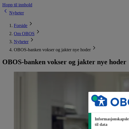
Hopp til innhold
Nyheter
Forside
Om OBOS
Nyheter
OBOS-banken vokser og jakter nye hoder
OBOS-banken vokser og jakter nye hoder
Informasjonskapsle
til data