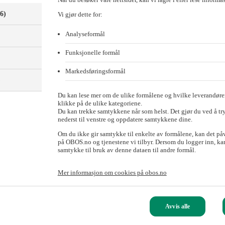
(6)
Vi gjør dette for:
Analyseformål
Funksjonelle formål
Markedsføringsformål
)
Du kan lese mer om de ulike formålene og hvilke leverandører
klikke på de ulike kategoriene.
Du kan trekke samtykkene når som helst. Det gjør du ved å tr
nederst til venstre og oppdatere samtykkene dine.
Om du ikke gir samtykke til enkelte av formålene, kan det på
på OBOS.no og tjenestene vi tilbyr. Dersom du logger inn, kan
samtykke til bruk av denne dataen til andre formål.
å 53 milliarder kroner.
Mer informasjon om cookies på obos.no
 nå etter flere medarbeidere til viktige oppgaver i banken, sier adminis
Avvis alle
IT-ansvarlig for kvalitet og sikkerhet.