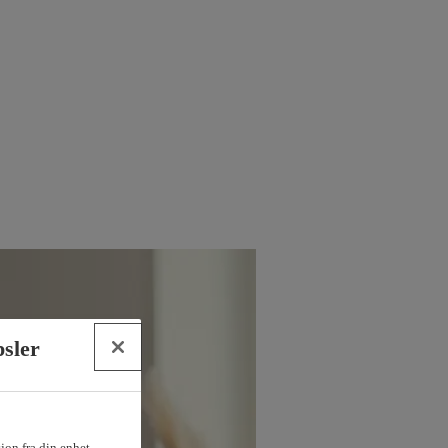
psler
sjon fra din enhet.