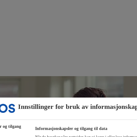
Innstillinger for bruk av informasjonska
r og tilgang
Informasjonskapsler og tilgang til data
Når du besøker våre nettsider, kan vi lagre i eller lese informa