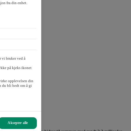
sjon fra din enhet.
 vi bruker ved å
ykke på kjeks ikonet
virke opplevelsen din
 du bli bedt om å gi
Aksepter alle