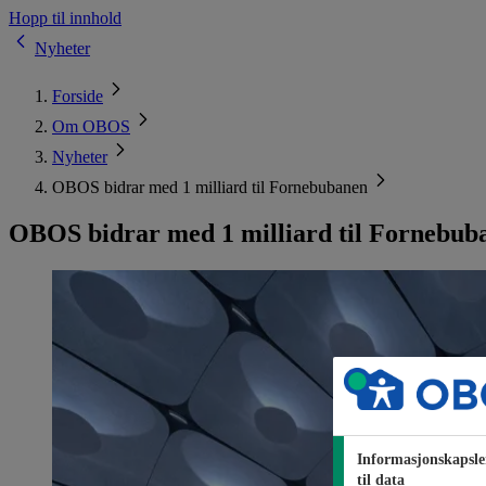
Hopp til innhold
Nyheter
Forside
Om OBOS
Nyheter
OBOS bidrar med 1 milliard til Fornebubanen
OBOS bidrar med 1 milliard til Fornebub
Informasjonskapsle
til data