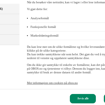
Når du besøker våre nettsider, kan vi lagre i eller lese informa
(6)
Vi gjør dette for:
Analyseformål
Funksjonelle formål
Markedsføringsformål
)
Du kan lese mer om de ulike formålene og hvilke leverandører
klikke på de ulike kategoriene.
Du kan trekke samtykkene når som helst. Det gjør du ved å tr
nederst til venstre og oppdatere samtykkene dine.
Om du ikke gir samtykke til enkelte av formålene, kan det på
på OBOS.no og tjenestene vi tilbyr. Dersom du logger inn, kan
samtykke til bruk av denne dataen til andre formål.
g Fornebuporten stasjon. Foto: Fornebubanen
oner av den nye Fornebubanen. OBOS tar nesten halve regningen.
Mer informasjon om cookies på obos.no
t.
Avvis alle