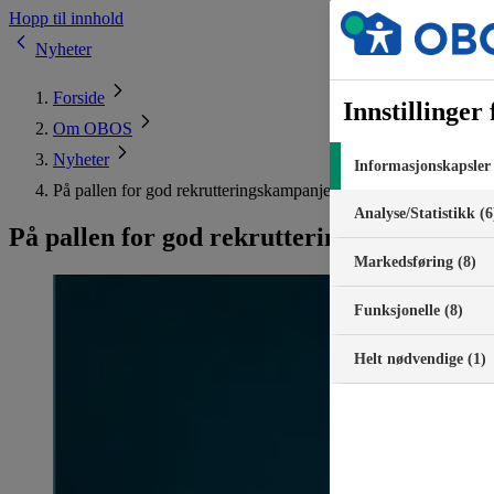
Hopp til innhold
Nyheter
Forside
Innstillinger
Om OBOS
Nyheter
Informasjonskapsler 
På pallen for god rekrutteringskampanje
Analyse/Statistikk (6
På pallen for god rekrutteringskampanje
Markedsføring (8)
Funksjonelle (8)
Helt nødvendige (1)