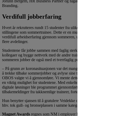
Jorunn Bergem, HR Business Partner og fagansvarlig for Employer
Branding.
Verdifull jobberfaring
Hvert år rekrutteres rundt 15 studenter fra ulike studieretninger til
stillingene som sommertrainee. Dette er en mulighet til å skaffe seg
verdifull arbeidserfaring gjennom sommeren, utplassert i en eller
flere avdelinger.
Studentene får jobbe sammen med faglig sterke og trivelige
kollegaer og bygge nettverk med de andre traineene. I løpet av
sommeren jobber de også med et tverrfaglig prosjekt i grupper.
– På grunn av koronasituasjonen var det mange bedrifter som valgte
å trekke tilbake sommerjobber og avlyse sine traineeprogram. I
OBOS valgte vi å gjennomføre. Vi mente dette var
en viktig mulighet for studentene. Med enkelte tilpasninger og
digitale løsninger ble programmet gjennomført og vi høstet gode
tilbakemeldinger fra takknemlige traineer, forteller Bergem.
Hun benytter sjansen til å gratulere Veidekke og AF gruppen som
hhv. tok gull- og bronseplassen i samme kategori.
Magnet Awards
regnes som NM i employer branding og hedrer