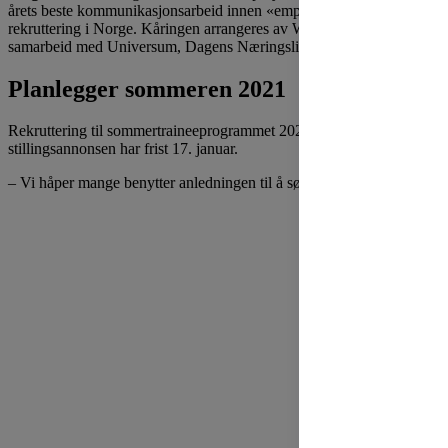
årets beste kommunikasjonsarbeid innen «employer branding» og
rekruttering i Norge. Kåringen arrangeres av Whydentify i
samarbeid med Universum, Dagens Næringsliv og Finn.no.
Planlegger sommeren 2021
Rekruttering til sommertraineeprogrammet 2021 er allerede i gang,
stillingsannonsen har frist 17. januar.
– Vi håper mange benytter anledningen til å søke i år også!