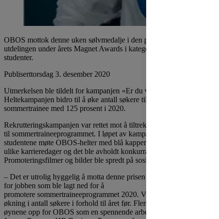
OBOS mottok denne uken sølvmedalje i den prestisjefylte
utdelingen under årets Magnet Awards i kategorien rekruttering mot
studenter.
Publisert
torsdag 3. desember 2020
Utmerkelsen ble tildelt for kampanjen «Er du vår nye helt».
Heltekampanjen bidro til å øke antall søkere til stillingene som
sommertrainee med 125 prosent i 2020.
Rekrutteringskampanjen var rettet mot å tiltrekke seg studenter
til sommertraineeprogrammet. I løpet av kampanjeperioden fikk
studentene møte OBOS-helter med blå kapper på stand på flere
ulike karrieredager og det ble avholdt konkurranser.
Promoteringsfilmer og bilder ble spredt på sosiale medier.
– Det er utrolig hyggelig å motta denne prisen og få annerkjennelse
for jobben som ble lagt ned for å
promotere sommertraineeprogrammet 2020. Vi så en markant
økning i antall søkere i forhold til året før. Flere studenter hadde fått
øynene opp for OBOS som en spennende arbeidsgiver, sier Ellen