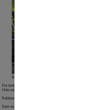
Kværnerbyen i Oslo. Foto: Nadia Frantsen
For tredje måned på rad stiger prisene for brukte OBOS-boliger. I
Oslo-området gikk prisene opp 0,3 prosent i juli.
Publisert
torsdag 1. august 2019
Etter en rolig høst i boligmarkedet i fjor med noe prisnedgang, har