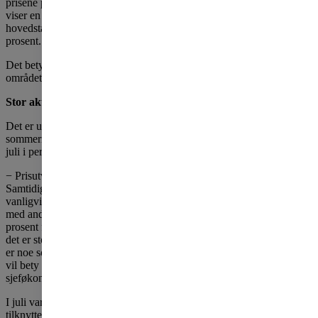
prisene på OBOS-boliger fortsatt oppover i 2019. Tallene for juli
viser en prisøkning på 0,3 prosent fra forrige måned i
hovedstadsområdet. På landsbasis har prisene gått opp med 1,0
prosent.
Det betyr at prisene har steget med 6,6 prosent så langt i år i Oslo-
området. For landet sett under et er økningen 5,1 prosent.
Stor aktivitet i sommer
Det er uvanlig at boligprisene går opp i de vanligvis så stille
sommermånedene. I snitt har prisene i Oslo falt med 0,1 prosent i
juli i perioden 2004-2018.
− Prisutviklingen i juni og juli har vært sterkere enn vanlig i Oslo.
Samtidig vet vi at prisene svinger mer på sommeren fordi det
vanligvis blir lagt ut forholdsvis få leiligheter for salg sammenlignet
med andre måneder. Det spesielle i sommer er at det er omsatt 18
prosent flere boliger i juli sammenlignet med juli i fjor. Det viser at
det er stor etterspørsel og høy aktivitet i boligmarkedet. Vi tror dette
er noe som vil fortsette utover året. Lønnsvekst og høy sysselsetting
vil bety mer for boligprisene enn eventuelle nye renteøkninger, sier
sjeføkonom Sissel Monsvold i OBOS.
I juli var den gjennomsnittlige kvadratmeterprisen for brukte OBOS-
tilknyttede boliger 63 605 kroner i Oslo-området og 55 508 kroner i