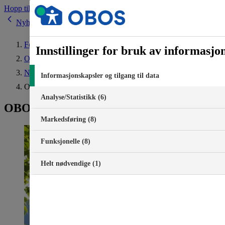
Hopp til innhold
Nyheter
Forside
Innstillinger for bruk av informasjo
Om OBOS
Nyheter
Informasjonskapsler og tilgang til data
OBOS-prisene fortsetter opp
Analyse/Statistikk (6)
OBOS-prisene fortsetter opp
Markedsføring (8)
Funksjonelle (8)
Helt nødvendige (1)