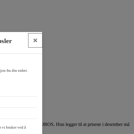
psler
sjon fra din enhet.
økonom Sissel Monsvold i OBOS. Hun legger til at prisene i desember må
 vi bruker ved å