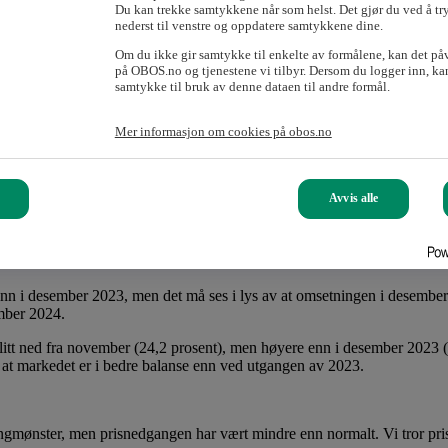
Du kan trekke samtykkene når som helst. Det gjør du ved å tr
3 til desember 2024. Hun tror prisene i Oslo i år vil stige med rundt 1
nederst til venstre og oppdatere samtykkene dine.
t renten holdt seg på et høyt nivå gjennom året. Tallene for desember vis
Om du ikke gir samtykke til enkelte av formålene, kan det på
på OBOS.no og tjenestene vi tilbyr. Dersom du logger inn, kan
samtykke til bruk av denne dataen til andre formål.
 tjue årene.
månedene.
Mer informasjon om cookies på obos.no
i Oslo i desember, og 67 617 kroner på landsbasis.
i bydelene i sentrum nord (Gamle Oslo, Grünerløkka, Sagene og Nordre A
 Stovner og Alna) på 66 300 kroner.
Avvis alle
nn i desember 2023, men det må ses i lys av at omsetningen i desember 
ember 2024.
 litt ned fra november (24,2 prosent), men høyere enn i desember 2023 
 at markedet er i bedre balanse enn ved utgangen av 2023.
mønster, men prisnedgangen har vært mindre enn normalt. Vi tror prisen