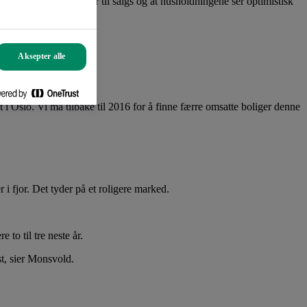
re at det er få boliger til salgs og at husholdningene ser optimistisk
Aksepter alle
 Oslo. Vi må tilbake til 2016 for å finne færre omsatte boliger denne
i fjor. Det tyder på et roligere marked.
to til tre neste år.
st, sier Monsvold.