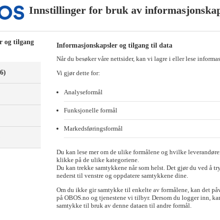
Innstillinger for bruk av informasjonska
r og tilgang
Informasjonskapsler og tilgang til data
Når du besøker våre nettsider, kan vi lagre i eller lese informa
(6)
Vi gjør dette for:
Analyseformål
Funksjonelle formål
Markedsføringsformål
)
Du kan lese mer om de ulike formålene og hvilke leverandører
klikke på de ulike kategoriene.
Du kan trekke samtykkene når som helst. Det gjør du ved å tr
 til oktober. – Prisøkningen er noe større enn forventet, sier sjeføko
nederst til venstre og oppdatere samtykkene dine.
Om du ikke gir samtykke til enkelte av formålene, kan det på
på OBOS.no og tjenestene vi tilbyr. Dersom du logger inn, kan
k av oktober i fjor – den sterkeste veksten i OBOS-prisene i oktober s
samtykke til bruk av denne dataen til andre formål.