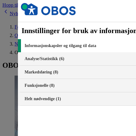
Hopp til innhold
Nyheter
Forside
Innstillinger for bruk av informasjo
Om OBOS
Nyheter
Informasjonskapsler og tilgang til data
OBOS-prisene opp i november
Analyse/Statistikk (6)
OBOS-prisene opp i november
Markedsføring (8)
Funksjonelle (8)
Helt nødvendige (1)