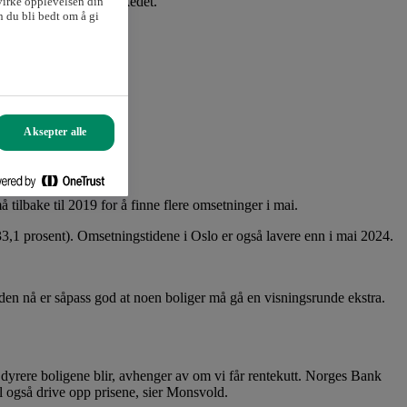
flere boliger ut i markedet.
virke opplevelsen din
 du bli bedt om å gi
Aksepter alle
å tilbake til 2019 for å finne flere omsetninger i mai.
33,1 prosent). Omsetningstidene i Oslo er også lavere enn i mai 2024.
ssiden nå er såpass god at noen boliger må gå en visningsrunde ekstra.
e dyrere boligene blir, avhenger av om vi får rentekutt. Norges Bank
vil også drive opp prisene, sier Monsvold.