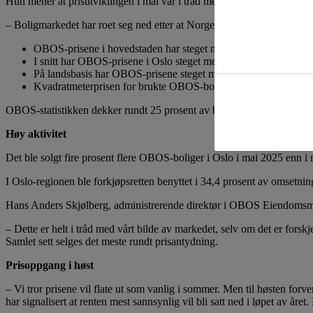
Hun mener at prisutviklingen i mai var i tråd med forventningene. Det
– Boligmarkedet har roet seg ned etter at Norges Bank skjøv det første r
OBOS-prisene i hovedstaden har steget med 5,7 prosent fra mai 2
I snitt har OBOS-prisene i Oslo steget med 0,7 prosent i mai si
På landsbasis har OBOS-prisene steget med 6,5 prosent de tolv s
Kvadratmeterprisen for brukte OBOS-boliger var 85 681 kroner 
OBOS-statistikken dekker rundt 25 prosent av bruktmarkedet i Oslo.
Høy aktivitet
Det ble solgt fire prosent flere OBOS-boliger i Oslo i mai 2025 enn i ma
I Oslo-regionen ble forkjøpsretten benyttet i 34,4 prosent av omsetni
Hans Anders Skjølberg, administrerende direktør i OBOS Eiendomsmeg
– Dette er helt i tråd med vårt bilde av markedet, selv om det er forsk
Samlet sett selges det meste rundt prisantydning.
Prisoppgang i høst
– Vi tror prisene vil flate ut som vanlig i sommer. Men til høsten for
har signalisert at renten mest sannsynlig vil bli satt ned i løpet av åre