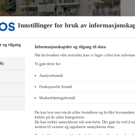
Innstillinger for bruk av informasjonska
r og tilgang
Informasjonskapsler og tilgang til data
Når du besøker våre nettsider, kan vi lagre i eller lese informa
(6)
Vi gjør dette for:
Analyseformål
Funksjonelle formål
Markedsføringsformål
)
til mai. På landsbasis gikk prisene opp med 1,5 prosent.
Du kan lese mer om de ulike formålene og hvilke leverandører
klikke på de ulike kategoriene.
Du kan trekke samtykkene når som helst. Det gjør du ved å tr
pril. Oppgangen i mai i Oslo var helt i tråd med gjennomsnittsveksten 
nederst til venstre og oppdatere samtykkene dine.