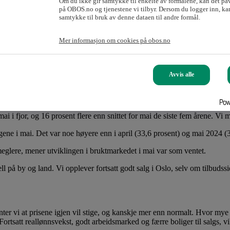
 er normalt sesongmønster at prisveksten avtar på våren når det kommer 
Om du ikke gir samtykke til enkelte av formålene, kan det på
på OBOS.no og tjenestene vi tilbyr. Dersom du logger inn, kan
samtykke til bruk av denne dataen til andre formål.
entekuttet lenger ut i tid.
024 til mai 2025. Hittil i år er prisene i Oslo opp 7,6 prosent.
Mer informasjon om cookies på obos.no
den 2004.
iste månedene og 10,3 prosent hittil i år.
i Oslo i mai, og 74 577 kroner på landsbasis.
Avvis alle
i i fjor, og 16 prosent flere enn snittet for mai de siste fem årene. Vi m
ngene i mai. Det var noe høyere enn i april (33,6 prosent) og mai 2024 (
lere, mener utviklingen i bruktmarkedet i mai var som ventet.
jell på by og land. Vi opplever fortsatt godt salg i Oslo, selv om tilbud
venter vi at prisene igjen vil stige, og kanskje mer enn normalt. Hvor my
t. Fortsatt reallønnsvekst, godt arbeidsmarked og færre boliger til salgs, 