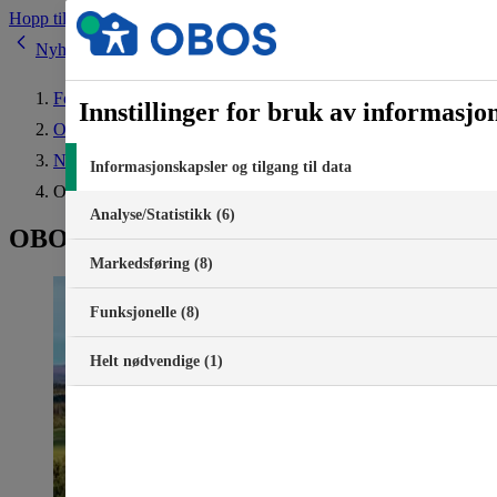
Hopp til innhold
Nyheter
Forside
Innstillinger for bruk av informasjo
Om OBOS
Nyheter
Informasjonskapsler og tilgang til data
OBOS satser på Jessheim
Analyse/Statistikk (6)
OBOS satser på Jessheim
Markedsføring (8)
Funksjonelle (8)
Helt nødvendige (1)