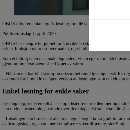
OBOS tilbyr en enkel, gratis løsning for alle landets idrettslag og an
Publisert
onsdag 1. april 2020
OBOS har i lengre tid jobbet for å utvikle en skreddersydd løsning for 
kritisk funksjon nærmest over natten, og vil bli tatt i bruk av 4500 st
Som et bidrag i den nasjonale dugnaden, vil en egen, forenklet løsning f
gjennomføre årsmøtene sine i løpet av våren
– Nå som det har blitt stor oppmerksomhet rundt løsningen vår for digi
oss rundt for å utvikle en åpen versjon av løsningen som enkelt kan tas
Enkel løsning for enkle saker
Løsningen gjør det enkelt å laste opp lister over medlemmer og andre 
i en utvidet avstemningsperiode over flere dager. Resultatene blir så au
– Løsningen kan brukes av alle, men egner seg ikke så godt for årsm
av årsregnskap, og spare mer kompliserte saker til senere, sier Siraj.