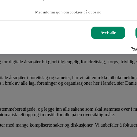
Mer informasjon om cookies på obos.no
dre foreninger som trenger å gjennomføre årsmøtet digitalt under koronau
Avvis alle
digital gjennomføring av årsmøtet i borettslag og sameier. Som en følge 
yrer de neste månedene.
or digitale årsmøter bli gjort tilgjengelig for idrettslag, korps, frivil
tale årsmøter i borettslag og sameier, har vi fått en rekke tilbakemeldi
 i bruk av alle lag, foreninger og organisasjoner her i landet, sier Dani
stemmeberettigede, og legge inn alle sakene som skal stemmes over i mø
tomatisk telt opp og fremstilt for alle på en oversiktlig måte.
øter med mange kompliserte saker og diskusjoner. Vi anbefaler å foku