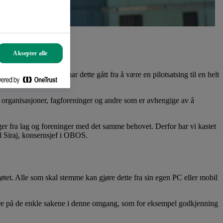
tbruddet.
Aksepter alle
av koronautbruddet har dette gått fra å være en pilotsatsing til en helt
lige organisasjoner, fagforeninger og andre som er avhengige av å
nger fra lag og foreninger med det samme behovet. Derfor har vi kastet
el Siraj, konsernsjef i OBOS.
tet. Alle som skal stemme kan gjøre dette fra sin egen PC eller mobil
sere på de enkle sakene i denne omgang, som for eksempel godkjenning