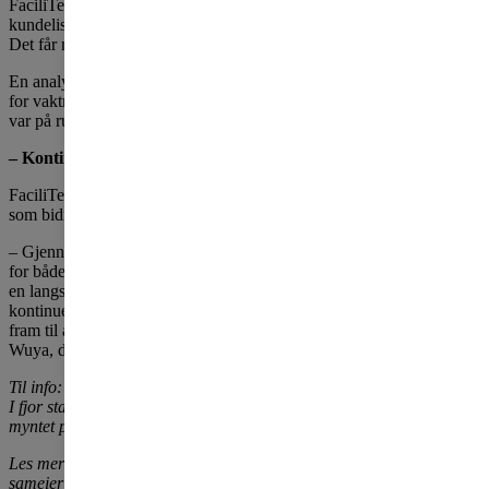
FaciliTec har allerede OBOS-forvaltede borettslag og sameier på
kundelisten, som innen kort tid får 15 prosent rabatt på sine tjenester.
Det får naturligvis nye kunder også.
En analyse gjennomført av OBOS viser at den samlede kostnaden
for vaktmesterbruk for norske borettslag og sameier på landsbasis
var på rundt 700 millioner kroner.
– Kontinuerlig fordel
FaciliTec ønsker å etablere seg som en langsiktig samarbeidspartner
som bidrar til trygg, effektiv og bærekraftig drift av boligselskapene.
– Gjennom gode samtaler, lange forhandlinger og en dyp forståelse
for både OBOS og det enkelte boligselskap sitt behov, har vi funnet
en langsiktig modell som gir OBOS-forvaltede selskaper en
kontinuerlig fordel og tilgang på kvalitetssikkrede tjenester. Vi er ser
fram til å bidra med kvalitet og trygghet i styrehverdagen, sier John
Wuya, direktør for forretningsutvikling og salg i FaciliTec.
Til info: OBOS har tidligere eid et vaktmesterselskap, som ble solgt.
I fjor startet OBOS Eiendom opp Driftig, et vaktmesterselskap kun
myntet på drift av eiendommene til OBOS Eiendom.
Les mer om OBOS' rabatter og kundefordeler for borettslag og
sameier her:
Rabatter og kundefordeler for borettslag og sameier |