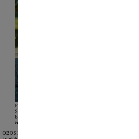
FRIR TIL BORETTSLAGENE: Øistein Gamst
Sandlie inngår avtale med FaciliTec, og tilbyr sine
borettslag og sameier 15 prosent rabatt.
FOTO:
HAMPUS LUNDGREN
OBOS lytter til kundene og har innlemmet FaciliTec i
kundefordelsprogrammet til OBOS’ 5.500 borettslag og sameier.