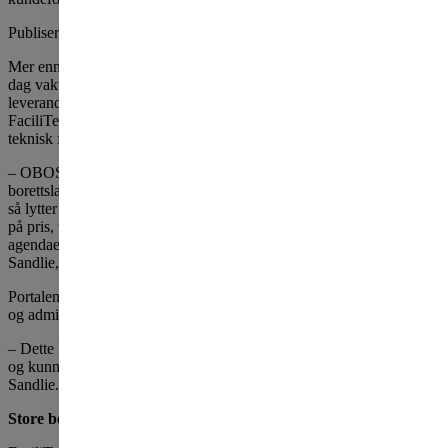
Publisert
torsdag 9. oktober 2025
Mer enn 75 prosent av OBOS’ 5.500 borettslag og sameier bruker i
dag vaktmestertjenester. Nå lytter OBOS til kundene og tar inn en
leverandør i porteføljen, når de inngår en treårig rammeavtale med
FaciliTec om levering av vaktmestertjenester, driftstjenester og
teknisk forvaltning til borettslag og sameier.
– OBOS er og skal være en one stop shop for våre kunder:
borettslag og sameier. Og når styrene etterlyser vaktmestertjenester
så lytter vi. Vi går sammen med et selskap som er konkurransedyktig
på pris, teknologisk langt fremme og med bærekraft høyt på
agendaen. Det er det ultimate kinderegg for oss, sier Øistein Gamst
Sandlie, konserndirektør for forvaltning og rådgivning i OBOS.
Portalen FaciliWorld gjør det mer oversiktlig og moderne å bestille
og administrere tjenestene.
– Dette kombinerer mulighetene i det teknologiske med tryggheten
og kunnskapen man får av en vaktmester. En sikker vinner, sier
Sandlie.
Store besparelser