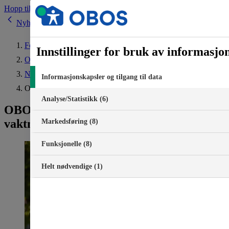
Hopp til innhold
Nyheter
Forside
Innstillinger for bruk av informasjo
Om OBOS
Nyheter
Informasjonskapsler og tilgang til data
OBOS velger FaciliTec til vaktmestertjenester
Analyse/Statistikk (6)
OBOS velger FaciliTec til
vaktmestertjenester
Markedsføring (8)
Funksjonelle (8)
Helt nødvendige (1)