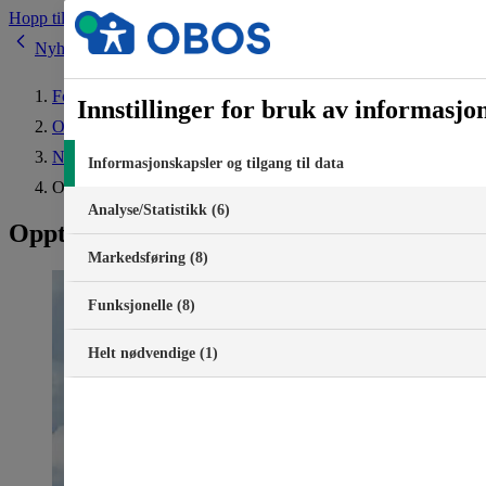
Hopp til innhold
Nyheter
Forside
Innstillinger for bruk av informasjo
Om OBOS
Nyheter
Informasjonskapsler og tilgang til data
Opptur på Oppsal
Analyse/Statistikk (6)
Opptur på Oppsal
Markedsføring (8)
Funksjonelle (8)
Helt nødvendige (1)