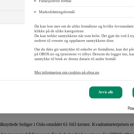
Funksjonelle formål
Markedsføringsformål
)
Du kan lese mer om de ulike formålene og hvilke leverandører
klikke på de ulike kategoriene.
Du kan trekke samtykkene når som helst. Det gjør du ved å tr
nederst til venstre og oppdatere samtykkene dine.
Om du ikke gir samtykke til enkelte av formålene, kan det på
på OBOS.no og tjenestene vi tilbyr. Dersom du logger inn, kan
samtykke til bruk av denne dataen til andre formål.
Mer informasjon om cookies på obos.no
Avvis alle
i Oslo med 1,6 prosent i juni.
lknyttede boliger i Oslo-området 61 043 kroner. Kvadratmeterprisen er 1