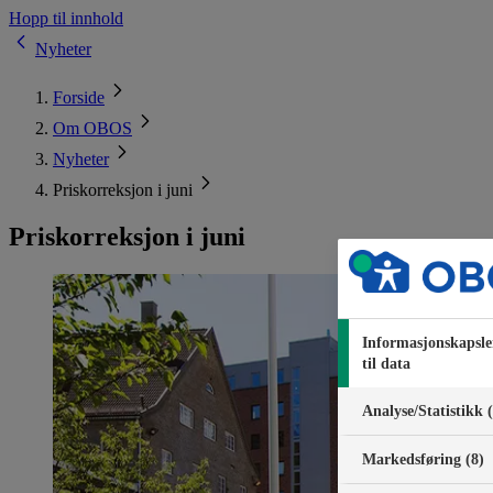
Hopp til innhold
Nyheter
Forside
Om OBOS
Nyheter
Priskorreksjon i juni
Priskorreksjon i juni
Informasjonskapsle
til data
Analyse/Statistikk 
Markedsføring (8)