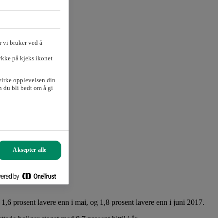
 vi bruker ved å
ykke på kjeks ikonet
virke opplevelsen din
 du bli bedt om å gi
Aksepter alle
,6 prosent lavere enn i mai, og 1,8 prosent lavere enn i juni 2017.