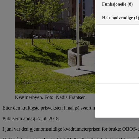
Funksjonelle (8)
Helt nødvendige (1
Kværnerbyen. Foto: Nadia Frantsen
Etter den kraftigste prisveksten i mai på svært mange år, sank prisene 
Publisert
mandag 2. juli 2018
I juni var den gjennomsnittlige kvadratmeterprisen for brukte OBOS-ti