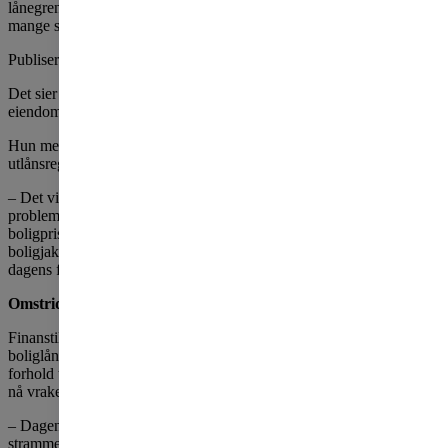
lånegrensen på fem ganger inntekten. – En god løsning for de
mange som allerede sliter med å komme seg inn på boligmarkedet.
Publisert
onsdag 9. desember 2020
Det sier Marianne Gjertsen Ebbesen, konserndirektør for bank og
eiendomsmegling i OBOS.
Hun mener det ville vært svært uheldig – og usosialt - å stramme inn
utlånsreglene nå.
– Det ville rammet de med lavest inntekt, en gruppe som allerede har
problemer med å kunne kjøpe bolig i Oslo og andre steder med høye
boligpriser. Videreføringen av dagens regler gjør at mange på
boligjakt kan puste lettet ut. OBOS er enig med finansministeren i at
dagens forskrift fungerer godt.
Omstridt forslag
Finanstilsynet foreslo tidligere i år en innstramning av
boliglånsforskriften, blant annet å sette ned grensen for gjeld i
forhold til inntekt og å redusere fleksibilitetskvoten. Regjeringen har
nå vraket dette forslaget og forlenger dagens ordning i fire år.
­– Dagens forskrifter fungerer godt. Jeg ser derfor ingen grunn til å
stramme inn. Spesielt ikke nå som mange opplever økt usikkerhet