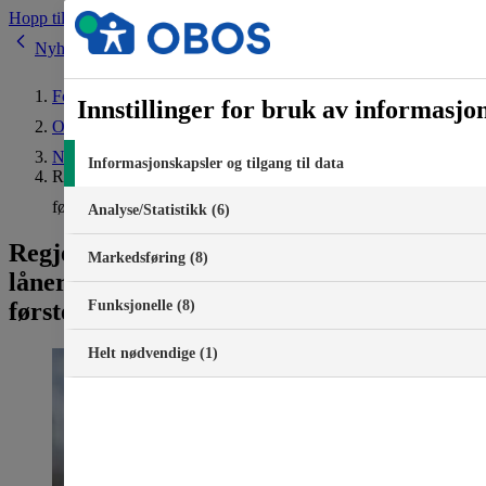
Hopp til innhold
Nyheter
Forside
Innstillinger for bruk av informasjo
Om OBOS
Nyheter
Informasjonskapsler og tilgang til data
Regjeringen dropper endring av låneregler: – Positivt for
førstegangskjøpere
Analyse/Statistikk (6)
Regjeringen dropper endring av
Markedsføring (8)
låneregler: – Positivt for
førstegangskjøpere
Funksjonelle (8)
Helt nødvendige (1)