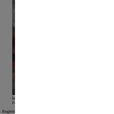
konserndirektør Marianne Gjertsen Ebbesen i OBOS.
Foto: Trygve Indrelid
Regjeringen viderefører dagens regler for boliglån, blant annet