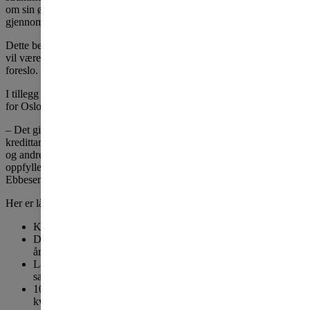
om sin økonomiske fremtid, og vi har sett en mer dempet gjeldsvekst
gjennom det siste året, sier finansminister Jan Tore Sanner.
Dette betyr at grensen for maksimalt låneopptak til bolig fremdeles
vil være fem ganger brutto årsinntekt, ikke 4,5 som Finanstilsynet
foreslo.
I tillegg videreføres fleksibilitetskvoten på 10 prosent, med unntak
for Oslo hvor kvoten er 8 prosent.
– Det gir bankene rom for å utøve skjønn og utføre godt
kredittarbeide. Dette er spesielt viktig i forhold til førstegangskjøpere
og andre som har god betjeningsevne, men som likevel ikke helt
oppfyller kravene i boliglånsforskriften, sier Marianne Gjertsen
Ebbesen.
Her er lånereglene:
Krav til 15 prosent egenkapital av boligens verdi.
Den samlede gjelden kan maksimalt være fem ganger brutto
årsinntekt.
Lånekunden skal tåle en renteøkning på fem prosentpoeng på
samlet gjeld.
10 prosent av verdien av lånene banken innvilger hvert
kvartal må ikke oppfylle alle krav. I Oslo er denne