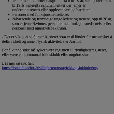
Jenter med minoritetsbakgrunn fra 6 til 19 år, samt jenter fra 6
til 19 år generelt i sammenhenger der jenter er
underrepresentert eller opplever særlige barrierer.
Personer med funksjonsnedsettelse.
Nåværende og framtidige unge ledere og trenere, opp til 26 år,
som er jenter/kvinner, personer med funksjonsnedsettelse eller
personer med minoritetsbakgrunn.
- Det er viktig at vi fjerner barrierer som er til hinder for mennesker å
delta i idrett og annen fysisk aktivitet, sier Aarflot.
For å kunne søke må søker være registrert i Frivillighetsregisteret,
eller være en kommunal fritidsklubb eller ungdomshus.
Les mer og søk her:
https://lottstift.no/for-frivilligheten/mangfold-og-inkludering/