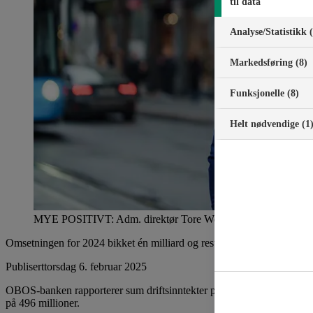
til data
Analyse/Statistikk 
Markedsføring (8)
Funksjonelle (8)
Helt nødvendige (1
MYE POSITIVT: Adm. direktør Tore Weldingh i OBOS-banken hadde
Omsetningen for 2024 bikket én milliard og resultatet endte på 648 mil
Publisert
torsdag 6. februar 2025
OBOS-banken rapporterer sum driftsinntekter på 1.060 millioner kroner 
på 496 millioner.