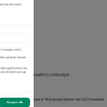
sjon fra din enhet.
 vi bruker ved å
ykke på kjeks ikonet
virke opplevelsen din
 du bli bedt om å gi
om banksjef.
FOTO: HAMPUS LUNDGREN
re Weldingh.
å 648 millioner kroner, som er 30,6 prosent høyere enn 2023-resultatet
Aksepter alle