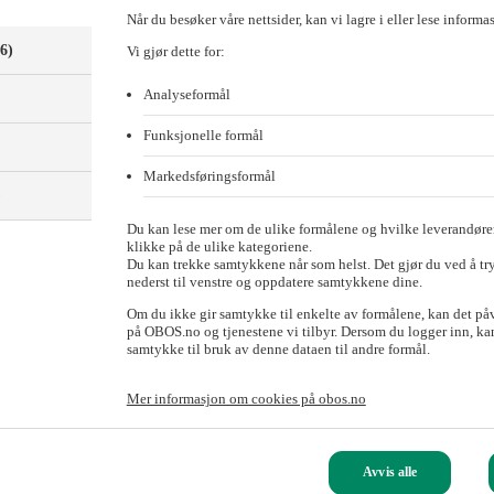
Når du besøker våre nettsider, kan vi lagre i eller lese informa
(6)
Vi gjør dette for:
Analyseformål
Funksjonelle formål
Markedsføringsformål
)
Du kan lese mer om de ulike formålene og hvilke leverandører
klikke på de ulike kategoriene.
Du kan trekke samtykkene når som helst. Det gjør du ved å tr
nederst til venstre og oppdatere samtykkene dine.
Om du ikke gir samtykke til enkelte av formålene, kan det på
på OBOS.no og tjenestene vi tilbyr. Dersom du logger inn, kan
 viste til solide tall og positive piler i sin kvartalsrapportdebut s
samtykke til bruk av denne dataen til andre formål.
lioner kroner. – Nå peker mange piler i riktig retning, sier banksjef To
Mer informasjon om cookies på obos.no
i 2024 (836 millioner kroner i 2023). Resultat før skatt i fjor endte p
Avvis alle