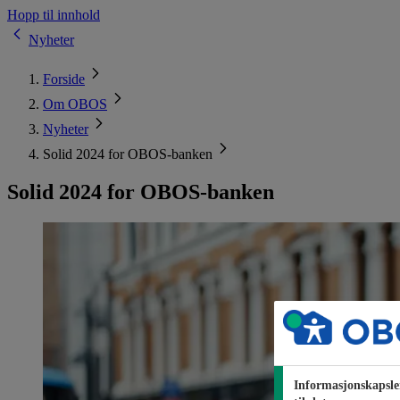
Hopp til innhold
Nyheter
Forside
Om OBOS
Nyheter
Solid 2024 for OBOS-banken
Solid 2024 for OBOS-banken
Informasjonskapsle