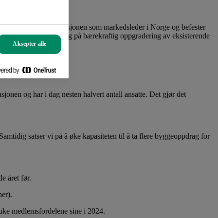
kroner i 2024.
 forvaltning har vi posisjonen som markedsleder i Norge og befester
ne våre og en økt satsing på bærekraftig oppgradering av eksisterende
Aksepter alle
onen og har i dag nesten halvert antall ansatte. Det gjør det
mtidig satser vi på å øke kapasiteten til å ta flere byggeoppdrag for
e året før.
er).
uke medlemsfordelene sine i 2024.