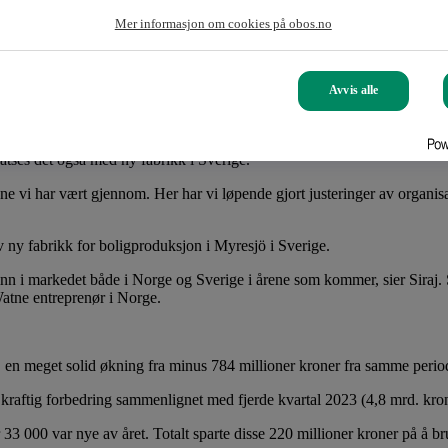
er med 47 prosent fra fjoråret, og ender på et resultat på 250 millioner 
tat på 576 millioner kroner i 2024, mot minus 191 året før.
Mer informasjon om cookies på obos.no
nå og OBOS-banken har tatt en tydelig posisjon som en utfordrer. Innen
 i 2024 og vi planlegger for videre vekst med digitalisering av tjeneste
Avvis alle
tses det også med ny fabrikk i Sverige.
 vi har vært gjennom. Her har vi løpende gjort justeringer av organisasj
ny fabrikk for boligproduksjon i Myresjö i Sverige.
nn i markedet både i Norge og Sverige i årene som kommer, sier Siraj. Sa
tne entreprenør i Norge.
r, en meget solid økning fra minus 784 millioner kroner fra samme period
n kraftig forbedring sammenlignet med fjerde kvartal 2023 (4,8 mrd. kron
000 var nye av året. Totalt sparte disse 220 millioner kroner på å br