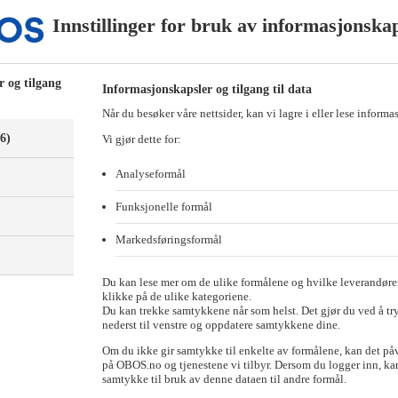
 2024.
Innstillinger for bruk av informasjonska
ende boligbygging leverer OBOS et tilfredsstillende resultat for 2024. Vi
4 har vi jobbet med nye boligprosjekter som nå er klare for markedet. D
om boligmarkedet har kviknet til for alvor i starten av 2025, sier konse
r og tilgang
Informasjonskapsler og tilgang til data
ikringsinstrumenter i fjor er reversert og bidrar positiv til resultate
Når du besøker våre nettsider, kan vi lagre i eller lese informa
(6)
Vi gjør dette for:
ammenlignet med 2023 (16,7 mrd kroner).
Analyseformål
net med 2023. 376 boliger ble solgt med boligkjøpsmodeller i 2024 og
Funksjonelle formål
markedet og vi ser at behovet er større enn hva vi klarer å tilby i Oslo
Markedsføringsformål
den ventede lovendringen som gjør at flere boliger kan tilbys med Deleie
)
gen, sier OBOS-sjefen.
Du kan lese mer om de ulike formålene og hvilke leverandører
r 40 prosent av alle boliger solgt med enten Deleie eller Bostart i 
klikke på de ulike kategoriene.
Du kan trekke samtykkene når som helst. Det gjør du ved å tr
nederst til venstre og oppdatere samtykkene dine.
Om du ikke gir samtykke til enkelte av formålene, kan det på
ar OBOS-resultatet opp, til tross for at kjernevirksomheten innenfor boli
på OBOS.no og tjenestene vi tilbyr. Dersom du logger inn, kan
samtykke til bruk av denne dataen til andre formål.
 på 646 millioner kroner. En økning fra 492 millioner kroner året før.