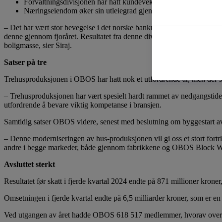
Forvaltningsdivisjonen har hatt kundevekst og øker sine resultat
Næringseiendom øker sin utleiegrad gjennom året og får et resul
– Det har vært stor bevegelse i det norske bankmarkedet over en tid 
denne gjennom fjoråret. Resultatet fra denne divisjonen øker betydelig
boligmasse, sier Siraj.
Satser på tre
Trehusproduksjonen i OBOS har hatt nok et utfordrende år, men der sa
– Trehusproduksjonen har vært spesielt hardt rammet av nedgangstidene
utfordrende å bevare viktig kompetanse i bransjen.
Samtidig satser OBOS videre, senest med beslutning om byggestart av 
– Denne moderniseringen av hus-produksjonen vil gi oss et stort fortri
andre i begge markeder, både gjennom fabrikkene og OBOS Block Wa
Avsluttet sterkt
Resultatet før skatt i fjerde kvartal 2024 endte på 871 millioner krone
Omsetningen i fjerde kvartal endte på 6,5 milliarder kroner, som er e
Ved utgangen av året hadde OBOS 618 517 medlemmer, hvorav over 33 