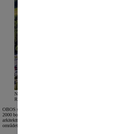
Nå starter byutviklingen av industriområdet på
Rosenholm sør i Oslo. Foto: Nyebilder
OBOS skal de kommende årene utvikle en ny bydel med rundt
2000 boliger på Rosenholm sør i Oslo. Nå skal fem ledende
arkitektteam gi innspill til en helhetlig plan for hvordan det nye
området kan bli.