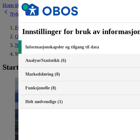
Hopp til innhold
Nyheter
Forside
Innstillinger for bruk av informasjo
Om OBOS
Nyheter
Informasjonskapsler og tilgang til data
Startskudd for ny bydel sør i Oslo
Analyse/Statistikk (6)
Startskudd for ny bydel sør i Oslo
Markedsføring (8)
Funksjonelle (8)
Helt nødvendige (1)