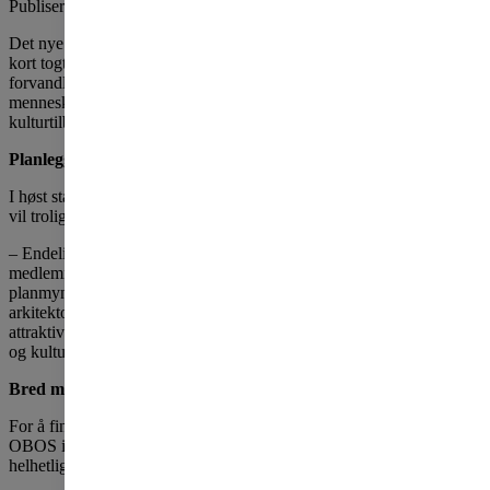
Publisert
tirsdag 6. september 2022
Det nye byutviklingsområdet ligger rett ved Rosenholm stasjon, en
kort togtur fra Oslo S. Her skal dagens industribebyggelse
forvandles til et helt nytt nabolag for mellom 4000 og 5000
mennesker, nye arbeidsplasser, attraktive uteområder og tjeneste- og
kulturtilbud.
Planlegger langsiktig
I høst starter for alvor planleggingen av det nye byområdet, og det
vil trolig ta 6-7 år før de første beboerne kan flytte inn.
– Endelig er vi i gang. Nå skal vi i tett dialog med OBOS-
medlemmer i Oslo Sør og Nordre Follo, naboer, politikere og
planmyndigheter for å skape et bærekraftig nabolag med høye
arkitektoniske kvaliteter. Vi ønsker at nye Rosenholm skal bli et
attraktivt område med store og små møteplasser, butikker, spisesteder
og kulturtilbud, sier prosjektleder Mario Vahos i OBOS.
Bred medvirkning
For å finne svar på hvordan den nye bydelen kan bli i framtiden, har
OBOS invitert fem fagmiljøer til å komme med innspill til en
helhetlig plan for området: