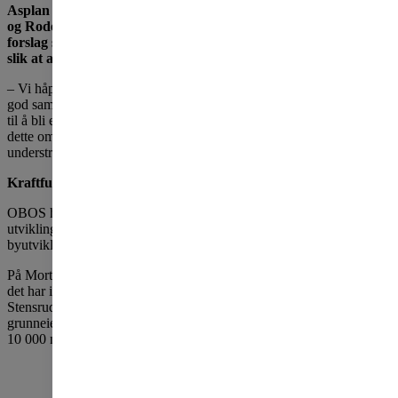
Asplan Viak, A-lab, Ghillardi + Hellsten Arkitekter, Norconsult
og Rodeo arkitekter har fått i oppdrag å utvikle hvert sitt
forslag som skal presenteres i november. Disse vil da bli utstilt
slik at alle som vil kan komme med innspill til forslagene.
– Vi håper og tror dette vil skape engasjement, slik at vi kan få til en
god samtale om hvordan vi best mulig kan utvikle nye Rosenholm
til å bli et attraktiv, grønt og urbant nabolag. Nøkkelen til suksess for
dette området, er å få til gode og åpne samarbeidsprosesser,
understreker Mario Vahos.
Kraftfull satsing i Oslo sør
OBOS har i mange år satset tungt på boligbygging sør i Oslo, og
utviklingen av Rosenholm er bare ett av flere store
byutviklingsprosjekter i området.
På Mortensrud planlegger OBOS å bygge rundt 800 leiligheter, og
det har i mange år vært store planer for å bygge ut Gjersrud-
Stensrud noen kilometer unna. Her – hvor OBOS er en av
grunneierne - ser kommunen for seg at det i framtiden kan bli rundt
10 000 nye boliger og 25 000 innbyggere.