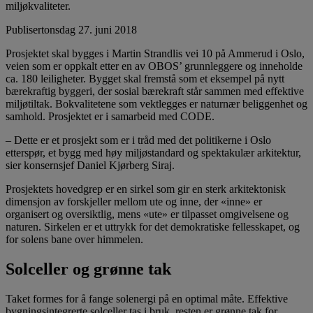
miljøkvaliteter.
Publisert
onsdag 27. juni 2018
Prosjektet skal bygges i Martin Strandlis vei 10 på Ammerud i Oslo,
veien som er oppkalt etter en av OBOS’ grunnleggere og inneholde
ca. 180 leiligheter. Bygget skal fremstå som et eksempel på nytt
bærekraftig byggeri, der sosial bærekraft står sammen med effektive
miljøtiltak. Bokvalitetene som vektlegges er naturnær beliggenhet og
samhold. Prosjektet er i samarbeid med CODE.
– Dette er et prosjekt som er i tråd med det politikerne i Oslo
etterspør, et bygg med høy miljøstandard og spektakulær arkitektur,
sier konsernsjef Daniel Kjørberg Siraj.
Prosjektets hovedgrep er en sirkel som gir en sterk arkitektonisk
dimensjon av forskjeller mellom ute og inne, der «inne» er
organisert og oversiktlig, mens «ute» er tilpasset omgivelsene og
naturen. Sirkelen er et uttrykk for det demokratiske fellesskapet, og
for solens bane over himmelen.
Solceller og grønne tak
Taket formes for å fange solenergi på en optimal måte. Effektive
bygningsintegrerte solceller tas i bruk, resten er grønne tak for