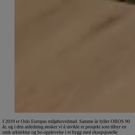
I 2019 er Oslo Europas miljøhovedstad. Samme år fyller OBOS 90
år, og i den anledning ønsker vi å utvikle et prosjekt som tilbyr en
unik arkitektur og bo-opplevelse i et bygg med eksepsjonelle