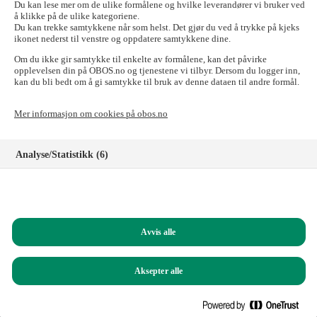
Du kan lese mer om de ulike formålene og hvilke leverandører vi bruker ved
Dersom du har en uinnredet kjeller vil dette være et sekundærrom,
å klikke på de ulike kategoriene.
men så snart du tilrettelegger for opphold i kjelleren med møbler og
Du kan trekke samtykkene når som helst. Det gjør du ved å trykke på kjeks
slikt, vil det bli et primærrom.
ikonet nederst til venstre og oppdatere samtykkene dine.
S-rom er ofte mindre viktige og vil være en mindre del av det totalt
Om du ikke gir samtykke til enkelte av formålene, kan det påvirke
bruksarealet, men gir til gjengjeld ekstra funksjonalitet og
opplevelsen din på OBOS.no og tjenestene vi tilbyr. Dersom du logger inn,
kan du bli bedt om å gi samtykke til bruk av denne dataen til andre formål.
fleksibilitet i et hus eller en leilighet for de som bor der.
Sekundærrom kan også tilpasses og endres over tid, avhengig av
beboernes preferanser.
Mer informasjon om cookies på obos.no
Analyse/Statistikk (6)
Markedsføring (8)
Funksjonelle (8)
Avvis alle
Helt nødvendige (1)
Aksepter alle