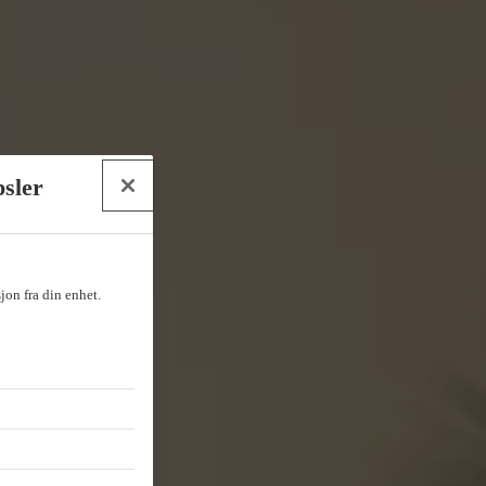
psler
sjon fra din enhet.