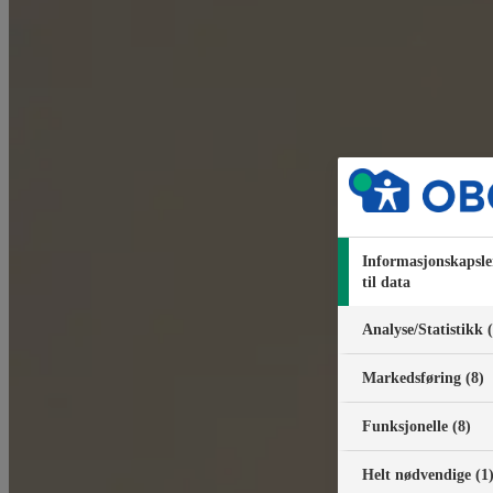
Informasjonskapsle
til data
Analyse/Statistikk 
Markedsføring (8)
Funksjonelle (8)
Helt nødvendige (1