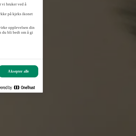
 vi bruker ved å
ykke på kjeks ikonet
virke opplevelsen din
 du bli bedt om å gi
Aksepter alle