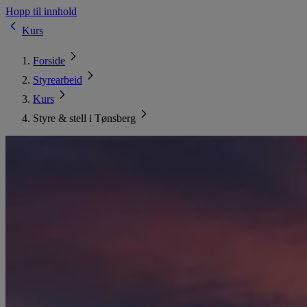
Hopp til innhold
Kurs
Forside
Styrearbeid
Kurs
Styre & stell i Tønsberg