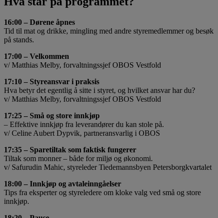
Hva står på programmet?
16:00 – Dørene åpnes
Tid til mat og drikke, mingling med andre styremedlemmer og besøk
på stands.
17:00 – Velkommen
v/ Matthias Melby, forvaltningssjef OBOS Vestfold
17:10 – Styreansvar i praksis
Hva betyr det egentlig å sitte i styret, og hvilket ansvar har du?
v/ Matthias Melby, forvaltningssjef OBOS Vestfold
17:25 – Små og store innkjøp
– Effektive innkjøp fra leverandører du kan stole på.
v/ Celine Aubert Dypvik, partneransvarlig i OBOS
17:35 – Sparetiltak som faktisk fungerer
Tiltak som monner – både for miljø og økonomi.
v/ Safurudin Mahic, styreleder Tiedemannsbyen Petersborgkvartalet
18:00 – Innkjøp og avtaleinngåelser
Tips fra eksperter og styreledere om kloke valg ved små og store
innkjøp.
18:20 – Pause