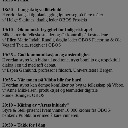
18:50 – Langsiktig vedlikehold
Hvorfor langsiktig planlegging lønner seg på flere måter.
v/ Helge Skaftnes, daglig leder OBOS Prosjekt
19:10 – Økonomisk trygghet for boligselskapet
Slik sikrer du felleskostnader og får kontroll på kostnadene.
v/ Ellen Marie Indahl Randli, daglig leder OBOS Factoring & Ole
Vegard Tveita, rådgiver i OBOS
19:25 – God kommunikasjon og anstendighet
Hvordan styret kan bidra til god tone, trygt bomiljø og respektfull
dialog i en tid med tøff debatt.
v/ Espen Gamlund, professor i filosofi, Universitetet i Bergen
19:55 – Når tonen på Vibbo blir for hard
Hvordan styret kan dempe konflikter og bygge fellesskap på Vibbo.
v/ Anne Mikkelsen, produktsjef og teamleder digitale
kundeløsninger, OBOS
20:10 – Kåring av “Årets initiativ”
Styre & Stell-prisen: Hvem vinner 10.000 kroner fra OBOS-
banken? Publikum er med å kåre vinneren.
20:30 – Takk for i dag