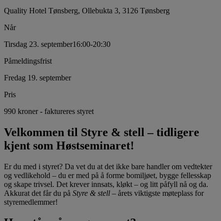
Quality Hotel Tønsberg, Ollebukta 3, 3126 Tønsberg
Når
Tirsdag 23. september
16:00
-
20:30
Påmeldingsfrist
Fredag 19. september
Pris
990 kroner - faktureres styret
Velkommen til Styre & stell – tidligere
kjent som Høstseminaret!
Er du med i styret? Da vet du at det ikke bare handler om vedtekter
og vedlikehold – du er med på å forme bomiljøet, bygge fellesskap
og skape trivsel. Det krever innsats, kløkt – og litt påfyll nå og da.
Akkurat det får du på
Styre & stell
– årets viktigste møteplass for
styremedlemmer!