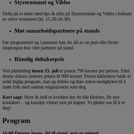
Styrerommet og Vibbo
Delta på et møte med tips & triks
på Styrerommet og Vibbo i forkant
av selve seminaret (kl. 15.30-16.30)
Møt samarbeidspartnere på stands
Før programmet og i pausene kan du slå av en prat eller hente
inspirasjon hos våre partnere på stand.
Rimelig deltakerpris
Ved påmelding
innen 15. juli
er prisen 790 kroner per person. Etter
denne datoen justeres prisen til 990 kroner. Prisen inkluderer både et
solid faglig program, mat og drikke og ikke minst muligheten til å
møte folk med samme engasjement som deg.
Kort sagt:
Styre & stell er kvelden der du blir klokere, får nye
kontakter – og kanskje vinner noe på kjøpet. Vi gleder oss til å se
deg!
Program
16:00 Dørene åpnes, tid til stand, mat og mingel