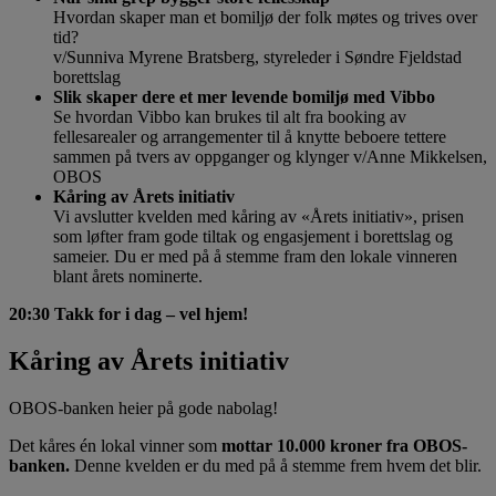
Hvordan skaper man et bomiljø der folk møtes og trives over
tid?
v/Sunniva Myrene Bratsberg, styreleder i Søndre Fjeldstad
borettslag
Slik skaper dere et mer levende bomiljø med Vibbo
Se hvordan Vibbo kan brukes til alt fra booking av
fellesarealer og arrangementer til å knytte beboere tettere
sammen på tvers av oppganger og klynger v/Anne Mikkelsen,
OBOS
Kåring av Årets initiativ
Vi avslutter kvelden med kåring av «Årets initiativ», prisen
som løfter fram gode tiltak og engasjement i borettslag og
sameier. Du er med på å stemme fram den lokale vinneren
blant årets nominerte.
20:30 Takk for i dag – vel hjem!
Kåring av Årets initiativ
OBOS-banken heier på gode nabolag!
Det kåres én lokal vinner som
mottar 10.000 kroner fra OBOS-
banken.
Denne kvelden er du med på å stemme frem hvem det blir.