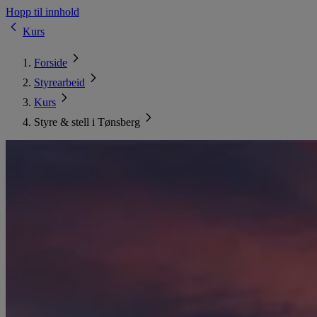
Hopp til innhold
Kurs
Forside
Styrearbeid
Kurs
Styre & stell i Tønsberg