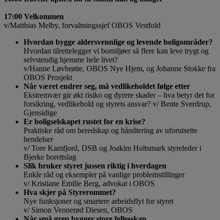
17:00 Velkommen
v/Matthias Melby, forvaltningssjef OBOS Vestfold
Hvordan bygge aldersvennlige og levende boligområder?
Hvordan tilrettelegger vi bomiljøer så flere kan leve trygt og
selvstendig hjemme hele livet?
v/Hanne Løvbrøtte, OBOS Nye Hjem, og Johanne Stokke fra
OBOS Prosjekt
Når været endrer seg, må vedlikeholdet følge etter
Ekstremvær gir økt risiko og dyrere skader – hva betyr det for
forsikring, vedlikehold og styrets ansvar? v/ Bente Sverdrup,
Gjensidige
Er boligselskapet rustet for en krise?
Praktiske råd om beredskap og håndtering av uforutsette
hendelser
v/ Tore Kamfjord, DSB og Joakim Holtsmark styreleder i
Bjerke borettslag
Slik bruker styret jussen riktig i hverdagen
Enkle råd og eksempler på vanlige problemstillinger
v/ Kristiane Emilie Berg, advokat i OBOS
Hva skjer på Styrerommet?
Nye funksjoner og smartere arbeidsflyt for styret
v/ Simon Vennerød Diesen, OBOS
Når små grep bygger store fellesskap