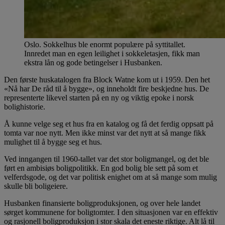
Oslo. Sokkelhus ble enormt populære på syttitallet.
Innredet man en egen leilighet i sokkeletasjen, fikk man
ekstra lån og gode betingelser i Husbanken.
Den første huskatalogen fra Block Watne kom ut i 1959. Den het
«Nå har De råd til å bygge», og inneholdt fire beskjedne hus. De
representerte likevel starten på en ny og viktig epoke i norsk
bolighistorie.
Å kunne velge seg et hus fra en katalog og få det ferdig oppsatt på
tomta var noe nytt. Men ikke minst var det nytt at så mange fikk
mulighet til å bygge seg et hus.
Ved inngangen til 1960-tallet var det stor boligmangel, og det ble
ført en ambisiøs boligpolitikk. En god bolig ble sett på som et
velferdsgode, og det var politisk enighet om at så mange som mulig
skulle bli boligeiere.
Husbanken finansierte boligproduksjonen, og over hele landet
sørget kommunene for boligtomter. I den situasjonen var en effektiv
og rasjonell boligproduksjon i stor skala det eneste riktige. Alt lå til