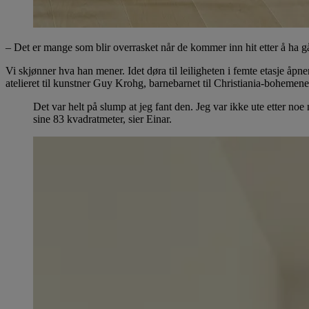
– Det er mange som blir overrasket når de kommer inn hit etter å ha g
Vi skjønner hva han mener. Idet døra til leiligheten i femte etasje åpn
atelieret til kunstner Guy Krohg, barnebarnet til Christiania-boheme
Det var helt på slump at jeg fant den. Jeg var ikke ute etter noe 
sine 83 kvadratmeter, sier Einar.