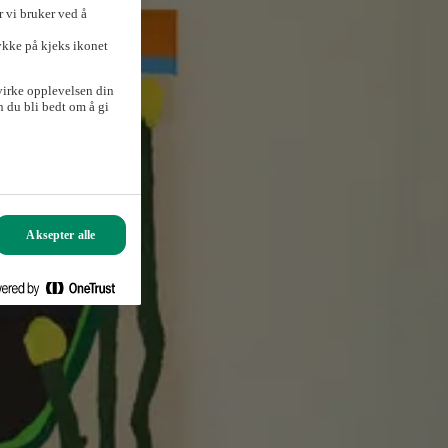
 vi bruker ved å
ykke på kjeks ikonet
virke opplevelsen din
 du bli bedt om å gi
Aksepter alle