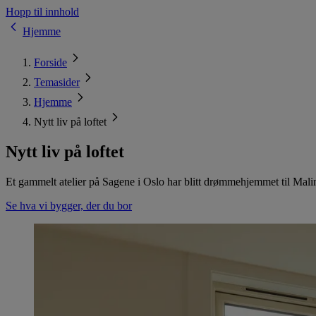
Hopp til innhold
Hjemme
Forside
Temasider
Hjemme
Nytt liv på loftet
Nytt liv på loftet
Et gammelt atelier på Sagene i Oslo har blitt drømmehjemmet til Malin
Se hva vi bygger, der du bor