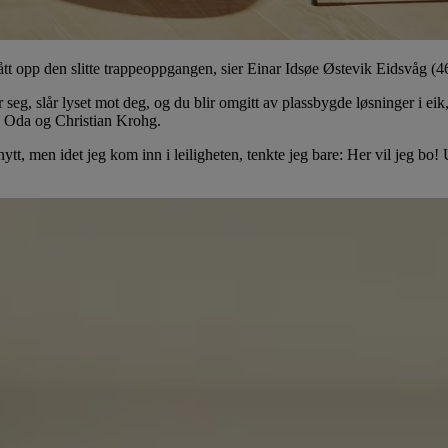
ått opp den slitte trappeoppgangen, sier Einar Idsøe Østevik Eidsvåg (4
er seg, slår lyset mot deg, og du blir omgitt av plassbygde løsninger i 
ne Oda og Christian Krohg.
nytt, men idet jeg kom inn i leiligheten, tenkte jeg bare: Her vil jeg bo!