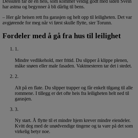
Dessuten får de en heis, som kommer veldig godt med siden Svein
har astma og begynner å bli dårlig til bens.
– Her går heisen rett fra garasjen og helt opp til leiligheten. Det var
avgjørende for meg når vi først skulle flytte, sier Torunn.
Fordeler med å gå fra hus til leilighet
1
.
Mindre vedlikehold, mer fritid. Du slipper å klippe plenen,
måke snøen eller male fasaden. Vaktmesteren tar det i stedet.
2
.
Alt på en flate. Du slipper trapper og får enkelt tilgang til alle
rommene. I tillegg er det ofte heis fra leiligheten helt ned til
garasjen.
3
.
Ny start. Å flytte til et mindre hjem krever mindre eiendeler.
Kvitt deg med de unødvendige tingene og ta vare på det som
virkelig betyr noe.