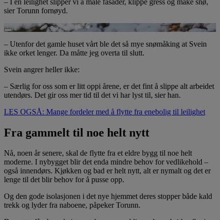
– I en leilighet slipper vi å male fasader, klippe gress og måke snø,
sier Torunn fornøyd.
Spill av video
– Utenfor det gamle huset vårt ble det så mye snømåking at Svein
ikke orket lenger. Da måtte jeg overta til slutt.
Svein angrer heller ikke:
– Særlig for oss som er litt oppi årene, er det fint å slippe alt arbeidet
utendørs. Det gir oss mer tid til det vi har lyst til, sier han.
LES OGSÅ: Mange fordeler med å flytte fra enebolig til leilighet
Fra gammelt til noe helt nytt
Nå, noen år senere, skal de flytte fra et eldre bygg til noe helt
moderne. I nybygget blir det enda mindre behov for vedlikehold –
også innendørs. Kjøkken og bad er helt nytt, alt er nymalt og det er
lenge til det blir behov for å pusse opp.
Og den gode isolasjonen i det nye hjemmet deres stopper både kald
trekk og lyder fra naboene, påpeker Torunn.