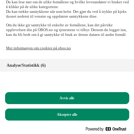
send e-posten til:
forkjop@obos.no
Du kan lese mer om de ulike formålene og hvilke leverandører vi bruker ved
å klikke på de ulike kategoriene.
Skal du til OBOS-banken, Tryg Forsikring for
Du kan trekke samtykkene når som helst. Det gjør du ved å trykke på kjeks
ikonet nederst til venstre og oppdatere samtykkene dine.
OBOS-medlemmer, Styrerommet eller Vibbo?
Om du ikke gir samtykke til enkelte av formålene, kan det påvirke
Det går fint! Tilgangen til disse nettstedene er ikke påvirket.
opplevelsen din på OBOS.no og tjenestene vi tilbyr. Dersom du logger inn,
kan du bli bedt om å gi samtykke til bruk av denne dataen til andre formål.
Logg inn i nettbanken for privatkunder
Logg inn i nettbanken for bedriftskunder
Mer informasjon om cookies på obos.no
Signeringsportalen
Logg inn på Tryg forsikring for OBOS-medlemmer
Registrer deg som kunde i OBOS-banken
Analyse/Statistikk (6)
Logg inn på Styrerommet
Logg inn på Vibbo
Markedsføring (8)
Har du spørsmål?
Funksjonelle (8)
Ring oss på
22 86 55 00
(mandag til fredag, 09.00 – 15.00)
Avvis alle
Helt nødvendige (1)
Du kan også sende e-post til:
obos@obos.no
Aksepter alle