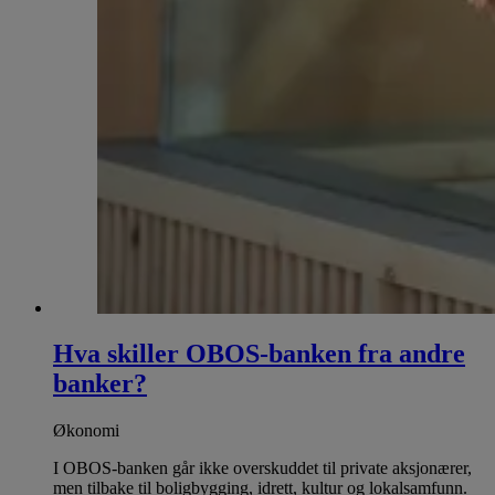
Hva skiller OBOS-banken fra andre
banker?
Økonomi
I OBOS-banken går ikke overskuddet til private aksjonærer,
men tilbake til boligbygging, idrett, kultur og lokalsamfunn.