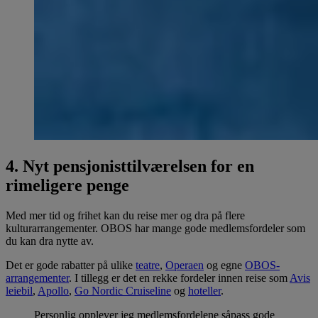
4. Nyt pensjonisttilværelsen for en
rimeligere penge
Med mer tid og frihet kan du reise mer og dra på flere
kulturarrangementer. OBOS har mange gode medlemsfordeler som
du kan dra nytte av.
Det er gode rabatter på ulike
teatre
,
Operaen
og egne
OBOS-
arrangementer
. I tillegg er det en rekke fordeler innen reise som
Avis
leiebil
,
Apollo
,
Go Nordic Cruiseline
og
hoteller
.
Personlig opplever jeg medlemsfordelene såpass gode