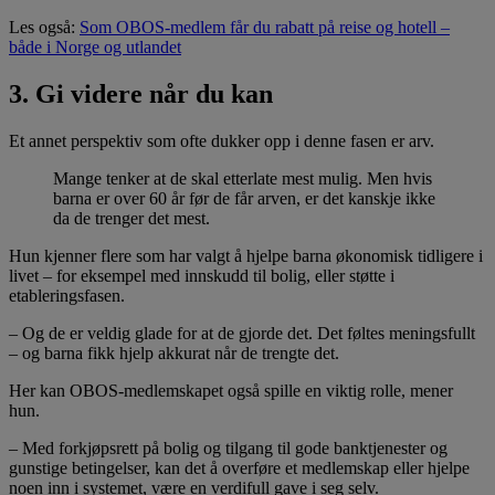
Les også:
Som OBOS-medlem får du rabatt på reise og hotell –
både i Norge og utlandet
3. Gi videre når du kan
Et annet perspektiv som ofte dukker opp i denne fasen er arv.
Mange tenker at de skal etterlate mest mulig. Men hvis
barna er over 60 år før de får arven, er det kanskje ikke
da de trenger det mest.
Hun kjenner flere som har valgt å hjelpe barna økonomisk tidligere i
livet – for eksempel med innskudd til bolig, eller støtte i
etableringsfasen.
– Og de er veldig glade for at de gjorde det. Det føltes meningsfullt
– og barna fikk hjelp akkurat når de trengte det.
Her kan OBOS-medlemskapet også spille en viktig rolle, mener
hun.
– Med forkjøpsrett på bolig og tilgang til gode banktjenester og
gunstige betingelser, kan det å overføre et medlemskap eller hjelpe
noen inn i systemet, være en verdifull gave i seg selv.