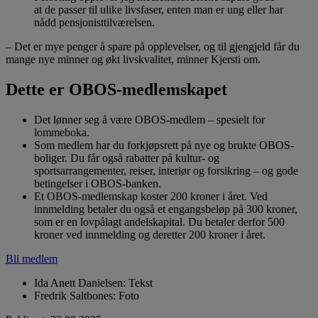
at de passer til ulike livsfaser, enten man er ung eller har
nådd pensjonisttilværelsen.
– Det er mye penger å spare på opplevelser, og til gjengjeld får du
mange nye minner og økt livskvalitet, minner Kjersti om.
Dette er OBOS-medlemskapet
Det lønner seg å være OBOS-medlem – spesielt for
lommeboka.
Som medlem har du forkjøpsrett på nye og brukte OBOS-
boliger. Du får også rabatter på kultur- og
sportsarrangementer, reiser, interiør og forsikring – og gode
betingelser i OBOS-banken.
Et OBOS-medlemskap koster 200 kroner i året. Ved
innmelding betaler du også et engangsbeløp på 300 kroner,
som er en lovpålagt andelskapital. Du betaler derfor 500
kroner ved innmelding og deretter 200 kroner i året.
Bli medlem
Ida Anett Danielsen
:
Tekst
Fredrik Saltbones
:
Foto