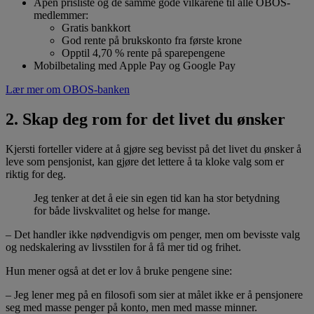
Åpen prisliste og de samme gode vilkårene til alle OBOS-
medlemmer:
Gratis bankkort
God rente på brukskonto fra første krone
Opptil 4,70 % rente på sparepengene
Mobilbetaling med Apple Pay og Google Pay
Lær mer om OBOS-banken
2. Skap deg rom for det livet du ønsker
Kjersti forteller videre at å gjøre seg bevisst på det livet du ønsker å
leve som pensjonist, kan gjøre det lettere å ta kloke valg som er
riktig for deg.
Jeg tenker at det å eie sin egen tid kan ha stor betydning
for både livskvalitet og helse for mange.
– Det handler ikke nødvendigvis om penger, men om bevisste valg
og nedskalering av livsstilen for å få mer tid og frihet.
Hun mener også at det er lov å bruke pengene sine:
– Jeg lener meg på en filosofi som sier at målet ikke er å pensjonere
seg med masse penger på konto, men med masse minner.