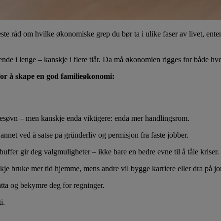
ste råd om hvilke økonomiske grep du bør ta i ulike faser av livet, ente
ende i lenge – kanskje i flere tiår. Da må økonomien rigges for både hve
for å skape en god familieøkonomi:
nattesøvn – men kanskje enda viktigere: enda mer handlingsrom.
 annet ved å satse på gründerliv og permisjon fra faste jobber.
uffer gir deg valgmuligheter – ikke bare en bedre evne til å tåle kriser.
nskje bruke mer tid hjemme, mens andre vil bygge karriere eller dra på j
atta og bekymre deg for regninger.
i.