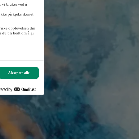
 vi bruker ved å
ykke på kjeks ikonet
virke opplevelsen din
 du bli bedt om å gi
Aksepter alle