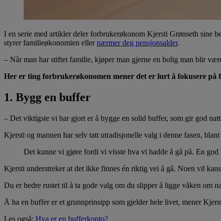
I en serie med artikler deler forbrukerøkonom Kjersti Grønseth sine be
styrer familieøkonomien eller
nærmer deg pensjonsalder
.
– Når man har stiftet familie, kjøper man gjerne en bolig man blir vær
Her er ting forbrukerøkonomen mener det er lurt å fokusere på 
1. Bygg en buffer
– Det viktigste vi har gjort er å bygge en solid buffer, som gir god 
Kjersti og mannen har selv tatt utradisjonelle valg i denne fasen, blant
Det kunne vi gjøre fordi vi visste hva vi hadde å gå på. En god b
Kjersti understreker at det ikke finnes én riktig vei å gå. Noen vil ka
Du er bedre rustet til å ta gode valg om du slipper å ligge våken om n
Å ha en buffer er et grunnprinsipp som gjelder hele livet, mener Kjerst
Les også:
Hva er en bufferkonto?