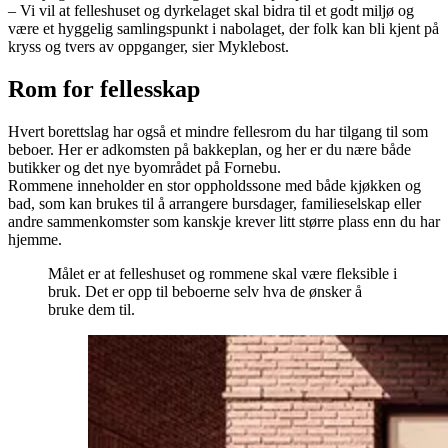
– Vi vil at felleshuset og dyrkelaget skal bidra til et godt miljø og
være et hyggelig samlingspunkt i nabolaget, der folk kan bli kjent på
kryss og tvers av oppganger, sier Myklebost.
Rom for fellesskap
Hvert borettslag har også et mindre fellesrom du har tilgang til som
beboer. Her er adkomsten på bakkeplan, og her er du nære både
butikker og det nye byområdet på Fornebu.
Rommene inneholder en stor oppholdssone med både kjøkken og
bad, som kan brukes til å arrangere bursdager, familieselskap eller
andre sammenkomster som kanskje krever litt større plass enn du har
hjemme.
Målet er at felleshuset og rommene skal være fleksible i
bruk. Det er opp til beboerne selv hva de ønsker å
bruke dem til.