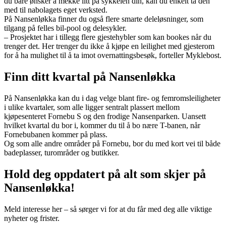
du bare ønsker å mekke litt på sykkelen din, kan du enkelt ta den
med til nabolagets eget verksted.
På Nansenløkka finner du også flere smarte deleløsninger, som
tilgang på felles bil-pool og delesykler.
– Prosjektet har i tillegg flere gjestehybler som kan bookes når du
trenger det. Her trenger du ikke å kjøpe en leilighet med gjesterom
for å ha mulighet til å ta imot overnattingsbesøk, forteller Myklebost.
Finn ditt kvartal på Nansenløkka
På Nansenløkka kan du i dag velge blant fire- og femromsleiligheter
i ulike kvartaler, som alle ligger sentralt plassert mellom
kjøpesenteret Fornebu S og den frodige Nansenparken. Uansett
hvilket kvartal du bor i, kommer du til å bo nære T-banen, når
Fornebubanen kommer på plass.
Og som alle andre områder på Fornebu, bor du med kort vei til både
badeplasser, turområder og butikker.
Hold deg oppdatert på alt som skjer på
Nansenløkka!
Meld interesse her – så sørger vi for at du får med deg alle viktige
nyheter og frister.