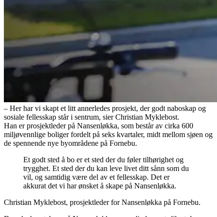
– Her har vi skapt et litt annerledes prosjekt, der godt naboskap og
sosiale fellesskap står i sentrum, sier Christian Myklebost.
Han er prosjektleder på Nansenløkka, som består av cirka 600
miljøvennlige boliger fordelt på seks kvartaler, midt mellom sjøen og
de spennende nye byområdene på Fornebu.
Et godt sted å bo er et sted der du føler tilhørighet og
trygghet. Et sted der du kan leve livet ditt sånn som du
vil, og samtidig være del av et fellesskap. Det er
akkurat det vi har ønsket å skape på Nansenløkka.
Christian Myklebost, prosjektleder for Nansenløkka på Fornebu.