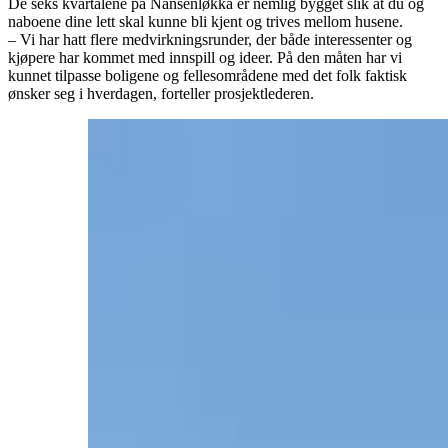
De seks kvartalene på Nansenløkka er nemlig bygget slik at du og
naboene dine lett skal kunne bli kjent og trives mellom husene.
– Vi har hatt flere medvirkningsrunder, der både interessenter og
kjøpere har kommet med innspill og ideer. På den måten har vi
kunnet tilpasse boligene og fellesområdene med det folk faktisk
ønsker seg i hverdagen, forteller prosjektlederen.