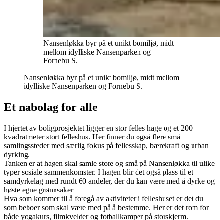
Nansenløkka byr på et unikt bomiljø, midt
mellom idylliske Nansenparken og
Fornebu S.
Nansenløkka byr på et unikt bomiljø, midt mellom
idylliske Nansenparken og Fornebu S.
Et nabolag for alle
I hjertet av boligprosjektet ligger en stor felles hage og et 200
kvadratmeter stort felleshus. Her finner du også flere små
samlingssteder med særlig fokus på fellesskap, bærekraft og urban
dyrking.
Tanken er at hagen skal samle store og små på Nansenløkka til ulike
typer sosiale sammenkomster. I hagen blir det også plass til et
samdyrkelag med rundt 60 andeler, der du kan være med å dyrke og
høste egne grønnsaker.
Hva som kommer til å foregå av aktiviteter i felleshuset er det du
som beboer som skal være med på å bestemme. Her er det rom for
både yogakurs, filmkvelder og fotballkamper på storskjerm.