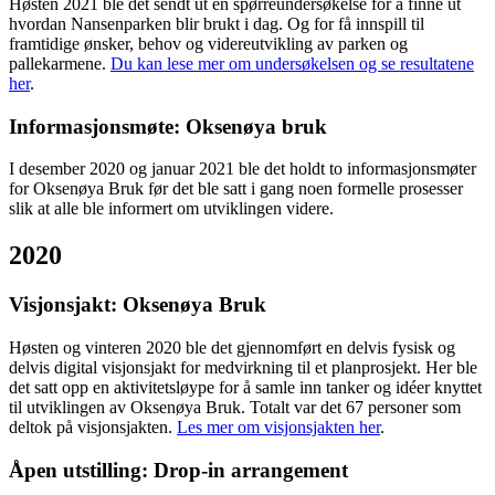
Høsten 2021 ble det sendt ut en spørreundersøkelse for å finne ut
hvordan Nansenparken blir brukt i dag. Og for få innspill til
framtidige ønsker, behov og videreutvikling av parken og
pallekarmene.
Du kan lese mer om undersøkelsen og se resultatene
her
.
Informasjonsmøte: Oksenøya bruk
I desember 2020 og januar 2021 ble det holdt to informasjonsmøter
for Oksenøya Bruk før det ble satt i gang noen formelle prosesser
slik at alle ble informert om utviklingen videre.
2020
Visjonsjakt: Oksenøya Bruk
Høsten og vinteren 2020 ble det gjennomført en delvis fysisk og
delvis digital visjonsjakt for medvirkning til et planprosjekt. Her ble
det satt opp en aktivitetsløype for å samle inn tanker og idéer knyttet
til utviklingen av Oksenøya Bruk. Totalt var det 67 personer som
deltok på visjonsjakten.
Les mer om visjonsjakten her
.
Åpen utstilling: Drop-in arrangement