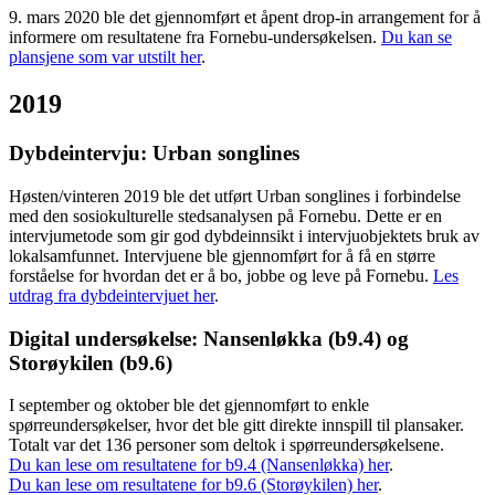
9. mars 2020 ble det gjennomført et åpent drop-in arrangement for å
informere om resultatene fra Fornebu-undersøkelsen.
Du kan se
plansjene som var utstilt her
.
2019
Dybdeintervju: Urban songlines
Høsten/vinteren 2019 ble det utført Urban songlines i forbindelse
med den sosiokulturelle stedsanalysen på Fornebu. Dette er en
intervjumetode som gir god dybdeinnsikt i intervjuobjektets bruk av
lokalsamfunnet. Intervjuene ble gjennomført for å få en større
forståelse for hvordan det er å bo, jobbe og leve på Fornebu.
Les
utdrag fra dybdeintervjuet her
.
Digital undersøkelse: Nansenløkka (b9.4) og
Storøykilen (b9.6)
I september og oktober ble det gjennomført to enkle
spørreundersøkelser, hvor det ble gitt direkte innspill til plansaker.
Totalt var det 136 personer som deltok i spørreundersøkelsene.
Du kan lese om resultatene for b9.4 (Nansenløkka) her
.
Du kan lese om resultatene for b9.6 (Storøykilen) her
.