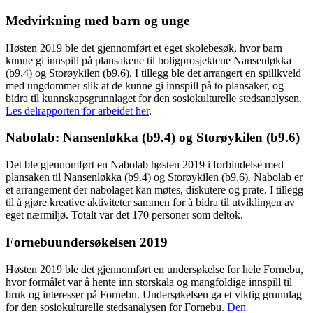
Medvirkning med barn og unge
Høsten 2019 ble det gjennomført et eget skolebesøk, hvor barn
kunne gi innspill på plansakene til boligprosjektene Nansenløkka
(b9.4) og Storøykilen (b9.6). I tillegg ble det arrangert en spillkveld
med ungdommer slik at de kunne gi innspill på to plansaker, og
bidra til kunnskapsgrunnlaget for den sosiokulturelle stedsanalysen.
Les delrapporten for arbeidet her
.
Nabolab: Nansenløkka (b9.4) og Storøykilen (b9.6)
Det ble gjennomført en Nabolab høsten 2019 i forbindelse med
plansaken til Nansenløkka (b9.4) og Storøykilen (b9.6). Nabolab er
et arrangement der nabolaget kan møtes, diskutere og prate. I tillegg
til å gjøre kreative aktiviteter sammen for å bidra til utviklingen av
eget nærmiljø. Totalt var det 170 personer som deltok.
Fornebuundersøkelsen 2019
Høsten 2019 ble det gjennomført en undersøkelse for hele Fornebu,
hvor formålet var å hente inn storskala og mangfoldige innspill til
bruk og interesser på Fornebu. Undersøkelsen ga et viktig grunnlag
for den sosiokulturelle stedsanalysen for Fornebu.
Den