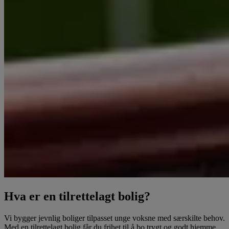
Hva er en tilrettelagt bolig?
Vi bygger jevnlig boliger tilpasset unge voksne med særskilte behov.
Med en tilrettelagt bolig får du frihet til å bo trygt og godt hjemme,