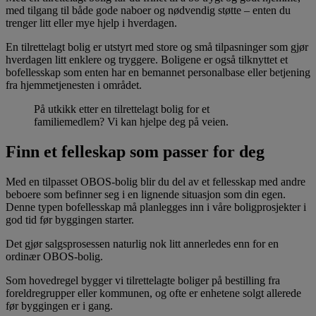
med tilgang til både gode naboer og nødvendig støtte – enten du
trenger litt eller mye hjelp i hverdagen.
En tilrettelagt bolig er utstyrt med store og små tilpasninger som gjør
hverdagen litt enklere og tryggere. Boligene er også tilknyttet et
bofellesskap som enten har en bemannet personalbase eller betjening
fra hjemmetjenesten i området.
På utkikk etter en tilrettelagt bolig for et
familiemedlem? Vi kan hjelpe deg på veien.
Finn et felleskap som passer for deg
Med en tilpasset OBOS-bolig blir du del av et fellesskap med andre
beboere som befinner seg i en lignende situasjon som din egen.
Denne typen bofellesskap må planlegges inn i våre boligprosjekter i
god tid før byggingen starter.
Det gjør salgsprosessen naturlig nok litt annerledes enn for en
ordinær OBOS-bolig.
Som hovedregel bygger vi tilrettelagte boliger på bestilling fra
foreldregrupper eller kommunen, og ofte er enhetene solgt allerede
før byggingen er i gang.